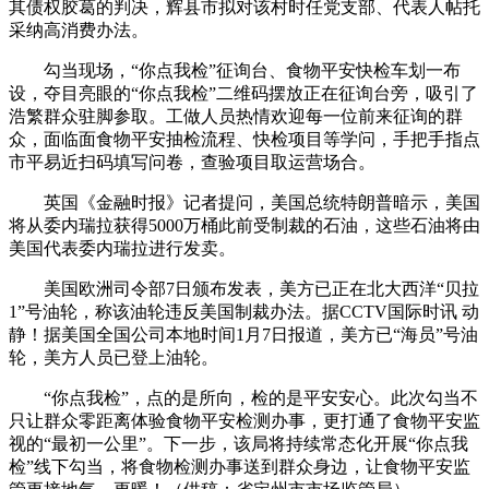
其债权胶葛的判决，辉县市拟对该村时任党支部、代表人帖托
采纳高消费办法。
勾当现场，“你点我检”征询台、食物平安快检车划一布
设，夺目亮眼的“你点我检”二维码摆放正在征询台旁，吸引了
浩繁群众驻脚参取。工做人员热情欢迎每一位前来征询的群
众，面临面食物平安抽检流程、快检项目等学问，手把手指点
市平易近扫码填写问卷，查验项目取运营场合。
英国《金融时报》记者提问，美国总统特朗普暗示，美国
将从委内瑞拉获得5000万桶此前受制裁的石油，这些石油将由
美国代表委内瑞拉进行发卖。
美国欧洲司令部7日颁布发表，美方已正在北大西洋“贝拉
1”号油轮，称该油轮违反美国制裁办法。据CCTV国际时讯 动
静！据美国全国公司本地时间1月7日报道，美方已“海员”号油
轮，美方人员已登上油轮。
“你点我检”，点的是所向，检的是平安安心。此次勾当不
只让群众零距离体验食物平安检测办事，更打通了食物平安监
视的“最初一公里”。下一步，该局将持续常态化开展“你点我
检”线下勾当，将食物检测办事送到群众身边，让食物平安监