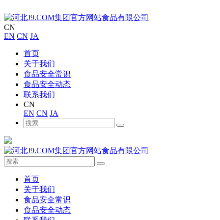
CN
EN
CN
JA
首页
关于我们
食品安全常识
食品安全动态
联系我们
CN
EN
CN
JA
首页
关于我们
食品安全常识
食品安全动态