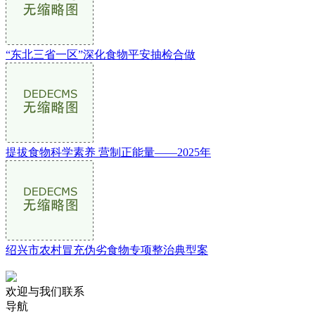
“东北三省一区”深化食物平安抽检合做
提拔食物科学素养 营制正能量——2025年
绍兴市农村冒充伪劣食物专项整治典型案
欢迎与我们联系
导航