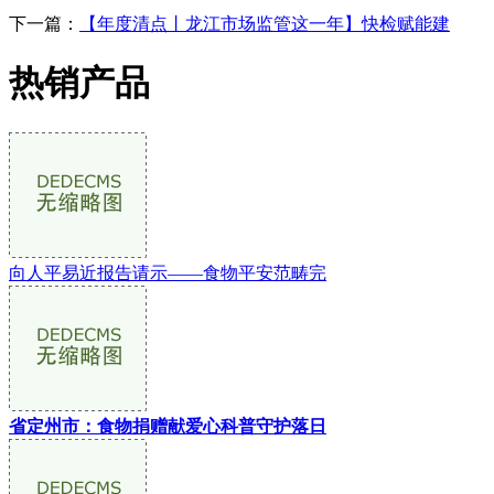
下一篇：
【年度清点丨龙江市场监管这一年】快检赋能建
热销产品
向人平易近报告请示——食物平安范畴完
省定州市：食物捐赠献爱心科普守护落日