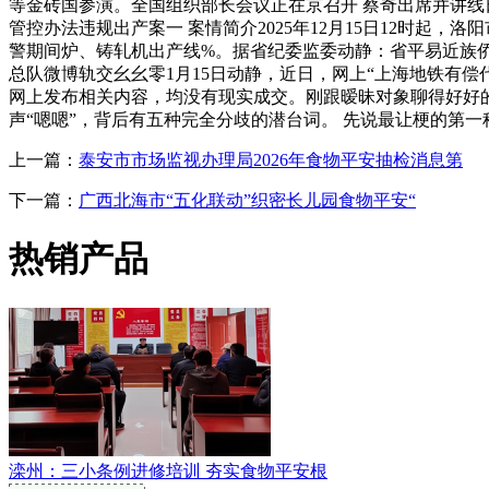
等金砖国参演。全国组织部长会议正在京召开 蔡奇出席并讲线
管控办法违规出产案一 案情简介2025年12月15日12时
警期间炉、铸轧机出产线%。据省纪委监委动静：省平易近族
总队微博轨交幺幺零1月15日动静，近日，网上“上海地铁有偿
网上发布相关内容，均没有现实成交。刚跟暧昧对象聊得好好
声“嗯嗯”，背后有五种完全分歧的潜台词。 先说最让梗的第
上一篇：
泰安市市场监视办理局2026年食物平安抽检消息第
下一篇：
广西北海市“五化联动”织密长儿园食物平安“
热销产品
滦州：三小条例进修培训 夯实食物平安根