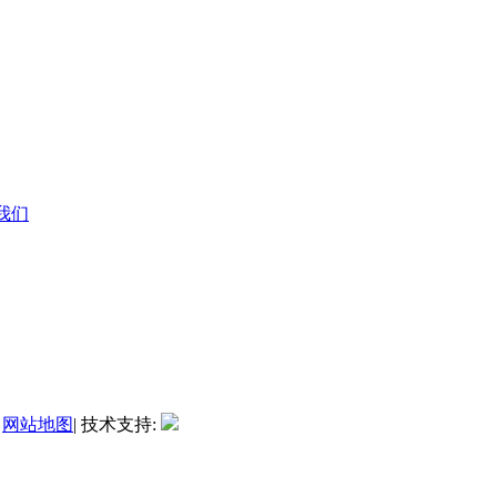
系我们
|
网站地图
| 技术支持: