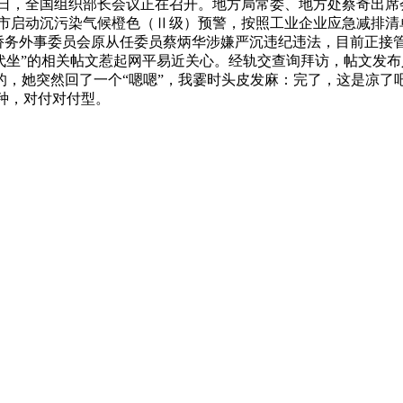
日，全国组织部长会议正在召开。地方局常委、地方处蔡奇出席
起，洛阳市启动沉污染气候橙色（Ⅱ级）预警，按照工业企业应急减
侨务外事委员会原从任委员蔡炳华涉嫌严沉违纪违法，目前正接
代坐”的相关帖文惹起网平易近关心。经轨交查询拜访，帖文发布
的，她突然回了一个“嗯嗯”，我霎时头皮发麻：完了，这是凉了
一种，对付对付型。