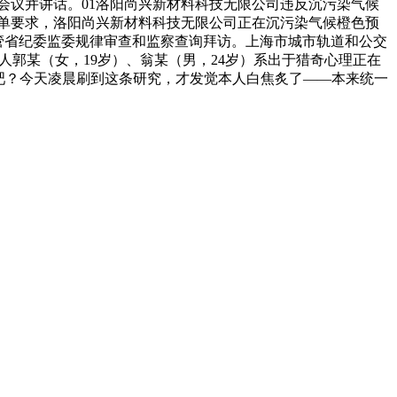
会议并讲话。01洛阳尚兴新材料科技无限公司违反沉污染气候
排清单要求，洛阳尚兴新材料科技无限公司正在沉污染气候橙色预
管省纪委监委规律审查和监察查询拜访。上海市城市轨道和公交
人郭某（女，19岁）、翁某（男，24岁）系出于猎奇心理正在
吧？今天凌晨刷到这条研究，才发觉本人白焦炙了——本来统一