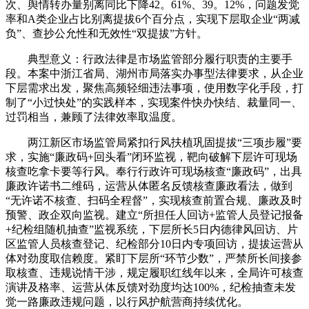
次、舆情转办量别离同比下降42。61%、39。12%，问题发觉
率和A类企业占比别离提拔6个百分点，实现下层取企业“两减
负”、查抄公允性和无效性“双提拔”方针。
典型意义：行政法律是市场监管部分履行职责的主要手
段。本案中浙江省局、湖州市局落实办事型法律要求，从企业
下层需求出发，聚焦高频轻细违法事项，使用数字化手段，打
制了“小过快处”的实践样本，实现案件快办快结、裁量同一、
过罚相当，兼顾了法律效率取温度。
两江新区市场监管局紧扣行风扶植巩固提拔“三项步履”要
求，实施“廉政码+回头看”闭环监视，靶向破解下层许可现场
核查吃拿卡要等行风。奉行行政许可现场核查“廉政码”，出具
廉政许诺书二维码，运营从体匿名反馈核查廉政看法，做到
“无许诺不核查、扫码全程督”，实现核查前置合规、廉政及时
预警、政企双向监视。建立“所担任人回访+监管人员登记报备
+纪检组随机抽查”监视系统，下层所长5日内德律风回访、片
区监管人员核查登记、纪检部分10日内专项回访，提拔运营从
体对劲度取信赖度。紧盯下层所“环节少数”，严禁所长间接参
取核查、违规说情干涉，规定履职红线年以来，全局许可核查
演讲及格率、运营从体反馈对劲度均达100%，纪检抽查未发
觉一路廉政违规问题，以行风护航营商持续优化。