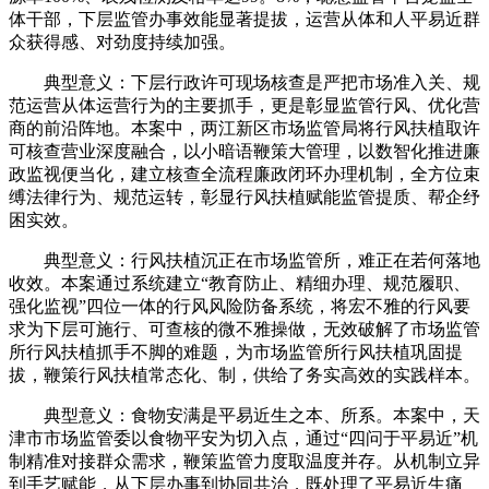
体干部，下层监管办事效能显著提拔，运营从体和人平易近群
众获得感、对劲度持续加强。
典型意义：下层行政许可现场核查是严把市场准入关、规
范运营从体运营行为的主要抓手，更是彰显监管行风、优化营
商的前沿阵地。本案中，两江新区市场监管局将行风扶植取许
可核查营业深度融合，以小暗语鞭策大管理，以数智化推进廉
政监视便当化，建立核查全流程廉政闭环办理机制，全方位束
缚法律行为、规范运转，彰显行风扶植赋能监管提质、帮企纾
困实效。
典型意义：行风扶植沉正在市场监管所，难正在若何落地
收效。本案通过系统建立“教育防止、精细办理、规范履职、
强化监视”四位一体的行风风险防备系统，将宏不雅的行风要
求为下层可施行、可查核的微不雅操做，无效破解了市场监管
所行风扶植抓手不脚的难题，为市场监管所行风扶植巩固提
拔，鞭策行风扶植常态化、制，供给了务实高效的实践样本。
典型意义：食物安满是平易近生之本、所系。本案中，天
津市市场监管委以食物平安为切入点，通过“四问于平易近”机
制精准对接群众需求，鞭策监管力度取温度并存。从机制立异
到手艺赋能，从下层办事到协同共治，既处理了平易近生痛