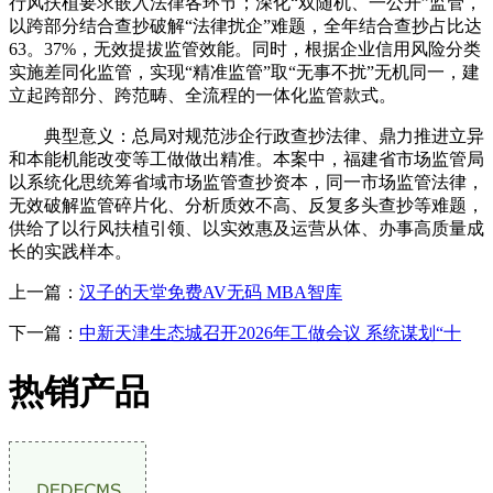
行风扶植要求嵌入法律各环节；深化“双随机、一公开”监管，
以跨部分结合查抄破解“法律扰企”难题，全年结合查抄占比达
63。37%，无效提拔监管效能。同时，根据企业信用风险分类
实施差同化监管，实现“精准监管”取“无事不扰”无机同一，建
立起跨部分、跨范畴、全流程的一体化监管款式。
典型意义：总局对规范涉企行政查抄法律、鼎力推进立异
和本能机能改变等工做做出精准。本案中，福建省市场监管局
以系统化思统筹省域市场监管查抄资本，同一市场监管法律，
无效破解监管碎片化、分析质效不高、反复多头查抄等难题，
供给了以行风扶植引领、以实效惠及运营从体、办事高质量成
长的实践样本。
上一篇：
汉子的天堂免费AV无码 MBA智库
下一篇：
中新天津生态城召开2026年工做会议 系统谋划“十
热销产品