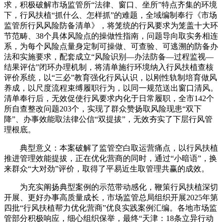
求，积极破解市场监管所“法律、窗口、坐所”特点齐集的环境
下，行风扶植“抓什么、怎样抓”的难题，全域编制奉行《市场
监管所行风风险防备清单》，将笼统的行风要求为笼盖十大环
节范畴、38个具体风险点的操做性指南，问题导向取实务相连
系，为每个风险点量身定制可操做、可查验、可逃溯的防备办
法和实施要求，配套成立“风险识别—办法防备—过程监视—
结果评估”闭环办理机制，将清单施行环境纳入行风扶植查核
评价系统，以“三必”教育强化行风认识，以刚性轨制培育做风
养成，以尺度流程束缚履职行为，以同一规范送出窗口清风。
清单奉行后，无效促使行风要求内化于日常履职，全市142个
所自查整改问题203个，实现了群众赞扬取风险现患“双下
降”、办事效能取法律公信“双提拔”，无效夯实了下层行风管
理根底。
典型意义：本案破解了监管空白取运营痛点，以行风扶植
推进管理效能提拔，正在优化营商的同时，通过“小暗语”，换
来群众“大对劲”评价，取得了平易近生取管理共赢的成效。
为充实阐扬典型案例的示范带动感化，鞭策行风扶植深切
开展、更好办事高质量成长，市场监管总局组织开展2025年第
四批“行风扶植帮力优化营商”优良实践案例汇编。各地市场监
管部分积极响应，细心组织保举，最终“天津：18条立异行动