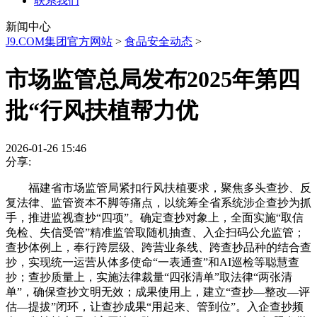
联系我们
新闻中心
J9.COM集团官方网站
>
食品安全动态
>
市场监管总局发布2025年第四
批“行风扶植帮力优
2026-01-26 15:46
分享:
福建省市场监管局紧扣行风扶植要求，聚焦多头查抄、反
复法律、监管资本不脚等痛点，以统筹全省系统涉企查抄为抓
手，推进监视查抄“四项”。确定查抄对象上，全面实施“取信
免检、失信受管”精准监管取随机抽查、入企扫码公允监管；
查抄体例上，奉行跨层级、跨营业条线、跨查抄品种的结合查
抄，实现统一运营从体多使命“一表通查”和AI巡检等聪慧查
抄；查抄质量上，实施法律裁量“四张清单”取法律“两张清
单”，确保查抄文明无效；成果使用上，建立“查抄—整改—评
估—提拔”闭环，让查抄成果“用起来、管到位”。入企查抄频