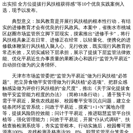
出实招 全方位提拔行风扶植获得感”等10个优良实践案例入
选，现予以发布。
典型意义：加风教育是开展行风扶植的根本性行动，有结
实的进修教育才会有优良的行风政风。本案中，省衡水市桃城
区赵圈市场监管所立脚下层现实，摸索推出“进修手卡”，将行
风扶植具象正在日常、进修正在经常，以轻量化、便携化的进
修载体鞭策行风扶植入脑入心、见行收效，既实现行风教育的
常态长效，又切实减轻下层承担，展示了提拔下层监管法律效
能、优化平易近生办事质量的果断决心和践行“监管为平易近”
自动担任做为的义务情怀。
天津市市场监管委把“监管为平易近”做为行风扶植“必答
题”、把立异食物平安管理做为行风扶植“必选项”、把群众感
触感染做为评价行风扶植的“金尺度”，推出《关于深化提拔食
物平安监管能力程度的办法》（简称18条行动）。通干预干与
需于平易近，聚焦农残超标、校园餐平安等沉点问题，建立全
链条闭环监管系统；问政于平易近，摸索“1+1+N”属地办理
等，提拔风险防控效能；问计于平易近，推进聪慧监管平台扶
植等，强化管理能力；问效于平易近，开展“仆从式调研”、扶
植查验检测系统等，夯实监管根本。行动实施后，校园餐可溯
源率100%、农残检测及格率达99。8%，聪慧监管平台笼盖全