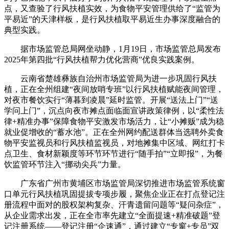
点，又查验了行风扶植实效，为食物平安管理供给了“监管为
平易近”的天津样板，是行风扶植取平易近生办事深度融合的
典型实践。
据市场监管总局网坐动静，1月19日，市场监管总局发布
2025年第四批“行风扶植帮力优化营商”优良实践案例。
云南省楚雄彝族自治州市场监管局为进一步巩固行风扶
植，正在全州组建“夜间放哨专班”以行风扶植赋能夜间管理，
对夜市餐饮实行“薄暮到凌晨”延时监管。开展“送法上门”“送
学问上门”，沉点向夜市摊点面临面宣讲政策律例，以“柔性法
律+精准办事”保障食物平安激发市场活力，让“小摊贩”成为稳
就业促增收的“蓄水池”。正在全州网约配送群体当选聘外卖食
物平安监视员和行风扶植监视员，对地摊集中区域、网红打卡
点卫生、食材新颖度等环节环节进行“随手拍”“立即报”，为餐
饮监管环节注入“挪动尖兵”力量。
广东省广州市黄埔区市场监管局深切推进市场监管系统窗
口单元行风扶植巩固提拔专项步履，聚焦企业正在打点登记注
册流程中面对的股权架构复杂、汗青遗留问题等“疑问杂症”，
从企业需求出发，正在全市率先建立“全面提速+精准破题”登
记注册系统——登记注册“企速通”，通过建立“专窗+专员”双