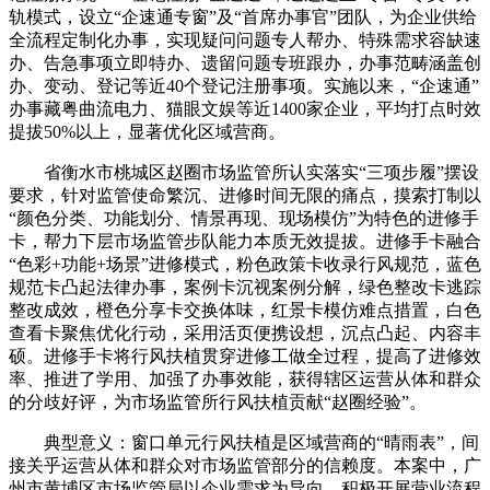
轨模式，设立“企速通专窗”及“首席办事官”团队，为企业供给
全流程定制化办事，实现疑问问题专人帮办、特殊需求容缺速
办、告急事项立即特办、遗留问题专班跟办，办事范畴涵盖创
办、变动、登记等近40个登记注册事项。实施以来，“企速通”
办事藏粤曲流电力、猫眼文娱等近1400家企业，平均打点时效
提拔50%以上，显著优化区域营商。
省衡水市桃城区赵圈市场监管所认实落实“三项步履”摆设
要求，针对监管使命繁沉、进修时间无限的痛点，摸索打制以
“颜色分类、功能划分、情景再现、现场模仿”为特色的进修手
卡，帮力下层市场监管步队能力本质无效提拔。进修手卡融合
“色彩+功能+场景”进修模式，粉色政策卡收录行风规范，蓝色
规范卡凸起法律办事，案例卡沉视案例分解，绿色整改卡逃踪
整改成效，橙色分享卡交换体味，红景卡模仿难点措置，白色
查看卡聚焦优化行动，采用活页便携设想，沉点凸起、内容丰
硕。进修手卡将行风扶植贯穿进修工做全过程，提高了进修效
率、推进了学用、加强了办事效能，获得辖区运营从体和群众
的分歧好评，为市场监管所行风扶植贡献“赵圈经验”。
典型意义：窗口单元行风扶植是区域营商的“晴雨表”，间
接关乎运营从体和群众对市场监管部分的信赖度。本案中，广
州市黄埔区市场监管局以企业需求为导向，积极开展营业流程