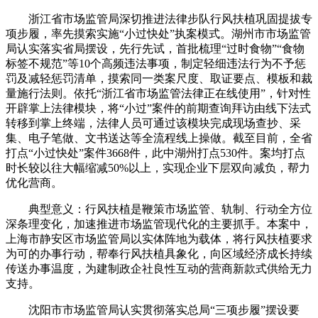
浙江省市场监管局深切推进法律步队行风扶植巩固提拔专
项步履，率先摸索实施“小过快处”执案模式。湖州市市场监管
局认实落实省局摆设，先行先试，首批梳理“过时食物”“食物
标签不规范”等10个高频违法事项，制定轻细违法行为不予惩
罚及减轻惩罚清单，摸索同一类案尺度、取证要点、模板和裁
量施行法则。依托“浙江省市场监管法律正在线使用”，针对性
开辟掌上法律模块，将“小过”案件的前期查询拜访由线下法式
转移到掌上终端，法律人员可通过该模块完成现场查抄、采
集、电子笔做、文书送达等全流程线上操做。截至目前，全省
打点“小过快处”案件3668件，此中湖州打点530件。案均打点
时长较以往大幅缩减50%以上，实现企业下层双向减负，帮力
优化营商。
典型意义：行风扶植是鞭策市场监管、轨制、行动全方位
深条理变化，加速推进市场监管现代化的主要抓手。本案中，
上海市静安区市场监管局以实体阵地为载体，将行风扶植要求
为可的办事行动，帮奉行风扶植具象化，向区域经济成长持续
传送办事温度，为建制政企社良性互动的营商新款式供给无力
支持。
沈阳市市场监管局认实贯彻落实总局“三项步履”摆设要