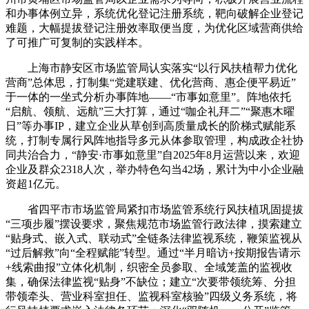
和办事体例立异，系统优化登记注册系统，靶向破解企业登记
难题，大幅提拔登记注册效率取便当度，为优化区域营商供给
了可推广可复制的实践样本。
上海市静安区市场监管局认实落实“以行风扶植帮力优化
营商”总体思，打制集“党建联建、优化营商、惠企便平易近”
于一体的一坐式分析办事阵地——“市事如意里”。阵地依托
“启航、领航、远航”三大打算，通过“咖企礼拜二”“聚惠木曜
日”等办事IP，建立企业从草创到高质量成长的阶梯式赋能系
统，打制专属行风阵地指导多元从体参取管理，构成政企社协
同共治合力，“静安·市事如意里”自2025年8月运营以来，欢迎
企业及群众2318人次，举办特色勾当42场，累计为中小企业融
资超1亿元。
省四平市市场监管局紧扣市场监管系统行风扶植巩固提拔
“三项步履”摆设要求，聚焦规范市场监管行政法律，摸索建立
“贴身式、嵌入式、联动式”全链条法律监视系统，鞭策监视从
“过后解救”向“全程赋能”转型。通过“半月暗访+按期报告请示
+线索曲报”立体化机制，织密全员参取、全域笼盖的监视收
集，确保法律监视“贴身”不缺位；建立“次要带领统筹、分担
带领牵头、营业科室担任、监视科室核验”四级义务系统，将