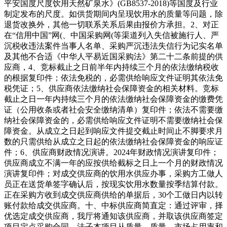
平安国度尺度饮用天然矿泉水》(GB8537-2018)等国度及行业
制定发布的尺度。如供货期间内呈现饮用水的质量等问题，除
退货改换外，其他一切联系关系后果由报价方承担。2、对正
在“信用中国”网(、中国采购网(等渠道列入失信被施行人、严
沉税收违法案件当事人名单、采购严沉违法失信行为记实名单
及其他不合适《中华人平易近国采购法》第二十二条前提的供
应商，4、竞标截止之日前半年内持续三个月的依法缴纳税收
的根据复印件；依法免税的，必需供给响应文件证明其依法免
税凭证；5、供应商依法缴纳社会保障资金的相关材料。竞标
截止之日一年内持续三个月的依法缴纳社会保障资金的缴费凭
证（公用收条或者社会安全缴纳清单）复印件；依法不需要缴
纳社会保障资金的，必需供给响应文件证明不需要缴纳社会保
障资金。从成立之日起到响应文件提交截止时间止不脚要求月
数的只需供给从成立之日起的依法缴纳社会保障资金的响应证
件；6、供应商财政情况演讲。2024年财政情况演讲复印件；
供应商成立不满一年的应按供给截标之日上一个月的财政情况
演讲复印件；对成交供应商的饮用水供应办事，采购方工做人
员正在送货单签字确认后，按现实饮用水数量按季结算付款。
正在采购方收到成交供应商供给的单据后，30个工做日内以转
账付款给成交供应商。十、中标供应商简直定：通过评审，择
优选定成交供应商，我厅将通知该供应商，并取该供应商签定
项目定点采购合同。法子本项目从质量、质量、市场占用率和