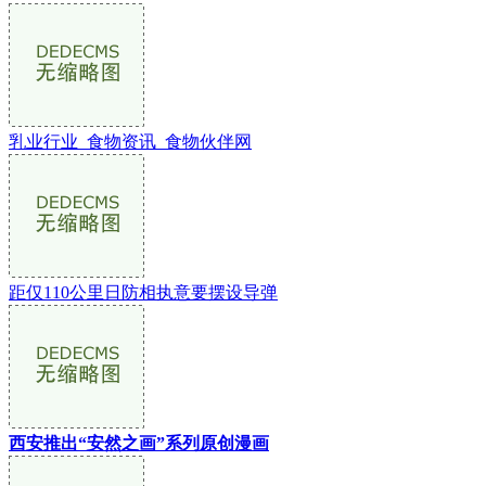
乳业行业_食物资讯_食物伙伴网
距仅110公里日防相执意要摆设导弹
西安推出“安然之画”系列原创漫画