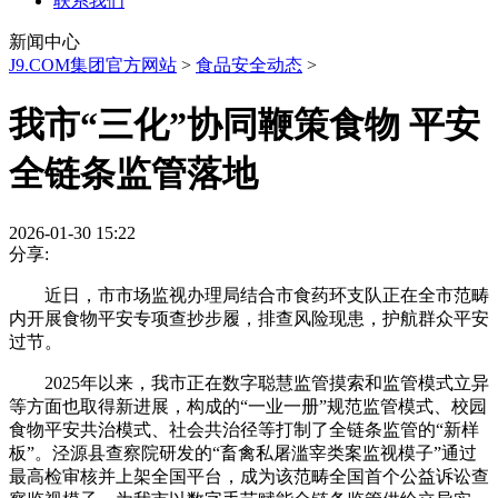
联系我们
新闻中心
J9.COM集团官方网站
>
食品安全动态
>
我市“三化”协同鞭策食物 平安
全链条监管落地
2026-01-30 15:22
分享:
近日，市市场监视办理局结合市食药环支队正在全市范畴
内开展食物平安专项查抄步履，排查风险现患，护航群众平安
过节。
2025年以来，我市正在数字聪慧监管摸索和监管模式立异
等方面也取得新进展，构成的“一业一册”规范监管模式、校园
食物平安共治模式、社会共治径等打制了全链条监管的“新样
板”。泾源县查察院研发的“畜禽私屠滥宰类案监视模子”通过
最高检审核并上架全国平台，成为该范畴全国首个公益诉讼查