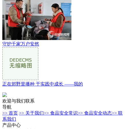
守护千家万户安然
正在郊野里播种 于实践中成长 ——我的
欢迎与我们联系
导航
>> 首页
>> 关于我们
>> 食品安全常识
>> 食品安全动态
>> 联
系我们
产品中心