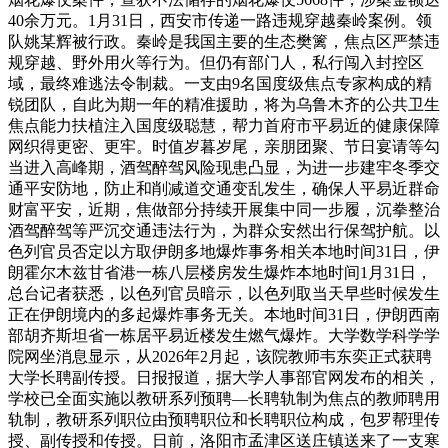
40余万元。1月31日，西安市传递一路违规穿越秦岭案例。领
队姚某辉被行政。秦岭是我国主要的生态樊篱，焦点区严禁违
规穿越、野外用火等行为。但仍有部门人，私行闯入封控区
域，最终难逃法令制裁。一支由9名国度级焦点专家构成的精
锐团队，自此为期一年的精准援助，将为乌鲁木齐的公共卫生
焦点能力扶植注入国度级聪慧，帮力首府市平易近的健康保障
网织得更密、更牢。时值岁暮岁尾，亲朋团聚、节日宴请等勾
当进入高峰期，酒驾醉驾风险现患凸显，为进一步建牢冬季交
通平安防地，防止和削减道交通变乱发生，确保人平易近群命
财富平安，近期，焦做部分持续开展集中同一步履，沉拳整治
酒驾醉驾等严沉交通违法行为，为群众安然出行保驾护航。以
色列官员否定以方取伊朗多地爆炸事务相关本地时间31日，伊
朗霍尔木兹甘省港一栋八层楼房发生爆炸本地时间1月31日，
总台记者获悉，以色列官员暗示，以色列取当天早些时候发生
正在伊朗境内的多起爆炸事务无关。本地时间31日，伊朗西南
部胡齐斯坦省一栋居平易近楼发生燃气爆炸。大学数学科学学
院网坐消息显示，从2026年2月起，该院教师韦东奕正式获聘
大学长聘副传授。日报报道，据大学人事部官网发布的相关，
学校已全面实施以教研系列预聘—长聘轨制为焦点的教师聘用
轨制，教研系列职位由预聘职位和长聘职位构成，包罗帮理传
授、副传授和传授。日前，洛阳市孟津区送庄镇送来了一支寒