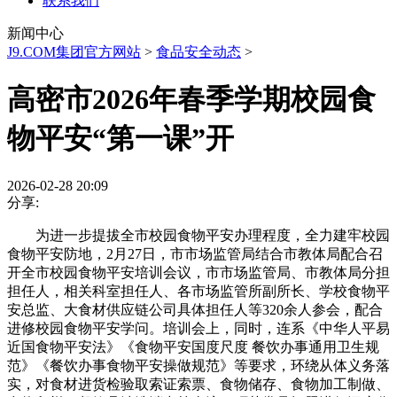
联系我们
新闻中心
J9.COM集团官方网站
>
食品安全动态
>
高密市2026年春季学期校园食
物平安“第一课”开
2026-02-28 20:09
分享:
为进一步提拔全市校园食物平安办理程度，全力建牢校园
食物平安防地，2月27日，市市场监管局结合市教体局配合召
开全市校园食物平安培训会议，市市场监管局、市教体局分担
担任人，相关科室担任人、各市场监管所副所长、学校食物平
安总监、大食材供应链公司具体担任人等320余人参会，配合
进修校园食物平安学问。培训会上，同时，连系《中华人平易
近国食物平安法》《食物平安国度尺度 餐饮办事通用卫生规
范》《餐饮办事食物平安操做规范》等要求，环绕从体义务落
实，对食材进货检验取索证索票、食物储存、食物加工制做、