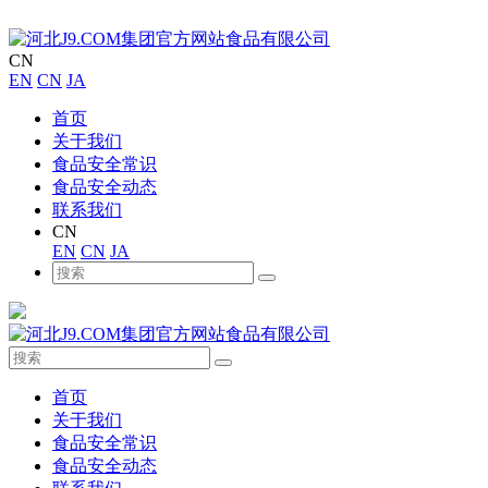
CN
EN
CN
JA
首页
关于我们
食品安全常识
食品安全动态
联系我们
CN
EN
CN
JA
首页
关于我们
食品安全常识
食品安全动态