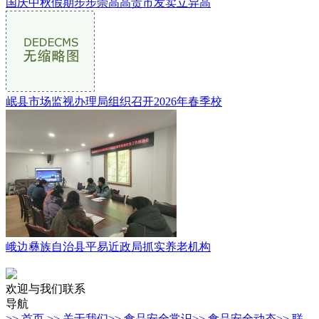
国庆中秋假期步步崇高高贵市发卖立异高
岷县市场监视办理局组织召开2026年春季校
峨边彝族自治县平易近政局抓实养老机构
欢迎与我们联系
导航
>> 首页
>> 关于我们
>> 食品安全常识
>> 食品安全动态
>> 联