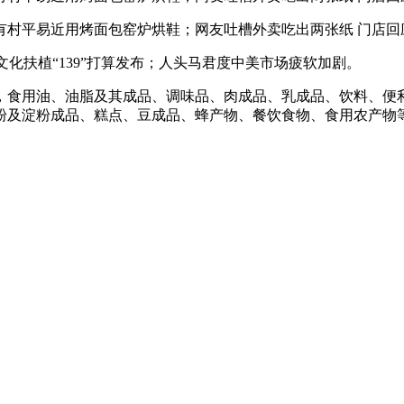
易近用烤面包窑炉烘鞋；网友吐槽外卖吃出两张纸 门店回应（2
化扶植“139”打算发布；人头马君度中美市场疲软加剧。
食用油、油脂及其成品、调味品、肉成品、乳成品、饮料、便利
及淀粉成品、糕点、豆成品、蜂产物、餐饮食物、食用农产物等2