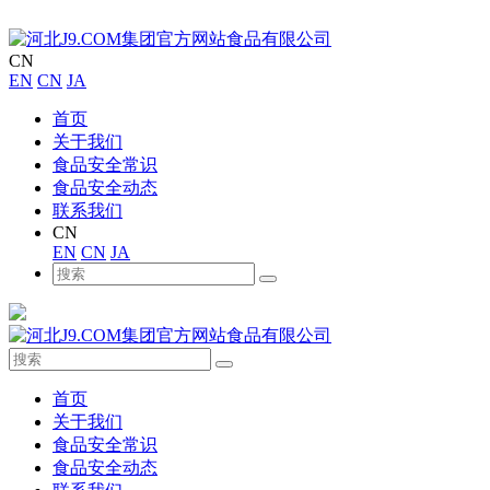
CN
EN
CN
JA
首页
关于我们
食品安全常识
食品安全动态
联系我们
CN
EN
CN
JA
首页
关于我们
食品安全常识
食品安全动态