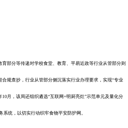
育部分等传递对学校食堂、教育、平易近政等行业从管部分则
合规查抄，行业从管部分侧沉落实行业办理要求，实现“专业
0月，该局还组织遴选“互联网+明厨亮灶”示范单元及量化分
务系统，以切实行动织牢食物平安防护网。