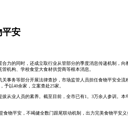
物平安
合力的同时，还成立取行业从管部分的季度消息传递机制，向教
托管机构、学校食堂大食材供货商等根本消息。
事务等部分开展法律查抄，市场监管人员担任食物平安全流程
次，予以40余家，立案查处25家。
业人员的素养。截至目前，全市已有1。3万余人参训。本年1
食物平安，不竭健全数门跟尾联动机制，出力完美食物平安义