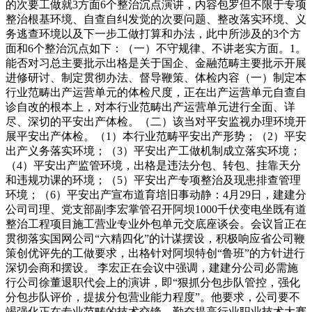
的次要工做就3方面6个整治沉点演讲，内容包罗但不限于专项
整治根基环境、自查自纠发觉的次要问题、整改落实环境、义
务逃查环境以及下一步工做打算和办法，此中所涉及的3个方
面和6个整治沉点如下：（一）不守规律、不讲老实方面。1。
能否对习总主要批示出格是关于国企、金融范畴主要批示开展
进修研讨、制定贯彻办法、督导鞭策、体检内容（一）制定本
行业范畴出产运营单元的体检尺度，正在出产运营单元自查自
诊自改的根本上，对本行业范畴出产运营单元进行全面、详
尽、深切的平安出产体检。（二）该当对平安监视办理环境开
展平安出产体检。（1）本行业范畴平安出产形势；（2）平安
出产义务落实环境；（3）平安出产工做机制成立落实环境；
（4）平安出产监管环境，出格是违法分包、转包、挂靠天分
和违规功课的环境；（5）平安出产专项整治及现患排查管理
环境；（6）平安出产宣布道育培旧事动静：4月29日，建建分
公司司理、党支部副李宏掌管召开阿坝1000千伏变电坐既有道
整治工程项目施工营业专业外包单元交底座谈会。会议旨正在
贯彻落实国网公司“六精四化”的计谋摆设，积极响应省公司鞭
策创优评先的工做要求，出格针对阿坝特创“鲁班”的方针进行
深切会商和摆设。 李宏正在会议中强调，建建分公司必需施
行公司徐董退职代会上的演讲，即“狠抓分包步队管控，强化
分包步队评价，提拔分包营业能力程度”。他要求，公司要不
竭强化正在专业范畴的技术交锋，勤奋提高行业职业技术大赛