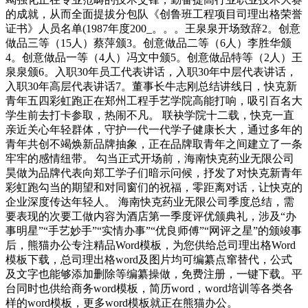
的成就，从而全面提拔分包队《创鲁班工程项目司理出格荣誉
证书》人员名单(1987年度200_。。。王泉泉开场致辞2。创意
做品三等（15人）蔡萍颁3。创意做品二等（6人）李胜华颁
4。创意做品一等（4人）冯文中颁5。创意做品特等（2人）王
泉泉颁6。入职30年员工代表讲话，入职30年中层代表讲话，
入职30年高层代表讲话7。董事长牛志刚总结讲线日，快克新
青年五四彩虹跑正在郑州工程手艺学院高能打响，吸引百名大
学生前去打卡参取，热闹不凡。 联袂学院十二载，快克一直
亲近关心年轻群体，守护一代一代学子健康长大，通过多年的
青年共创不竭焕新品牌抽象，正在品牌取青年之间建立了一条
牢牢的感情纽带。 勾当正式开场前，海南快克药业无限公司
昊做为品牌代表向郑工学子们暗示问候，抒发了对快克新青年
彩虹跑勾当的期望和对同窗们的祝福，零距离对话，让快克的
企业深度传达年轻人。 海南快克药业无限公司季度总结，需
要表现的次要工做内容为酒店第一季度评优颁典礼，涉及“办
事明星”“手艺妙手”“实情办事”“优良师傅”“网评之星”的颁竣事
后，熊猫办公专注精品Word模板，为您供给总司理出格Word
模板下载，总司理出格word及图片均可编纂点窜替代，公式
及文字也能够添加删除等编纂操做，免费注册，一键下载。平
台同时也供给商务word模板，简历word，word培训等各类各
样的word模板，更多word模板就正在熊猫办公。