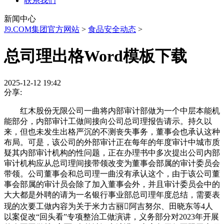
联系我们
新闻中心
J9.COM集团官方网站
>
食品安全动态
>
总司理出格Word模板下载
2025-12-12 19:42
分享:
红木股份无限公司一曲将内部审计部做为一个中层本能机
能部分，内部审计工做间接向公司总司理报告请示。持久以
来，但也未发生出格严沉的不测丧失事务，董事会也承认这种
布局。可是，该公司的外部审计正在每年的年度审计中城市质
疑其内部审计机构的性问题，正在办理书中多次提出公司内部
审计机构应从总司理间接带领改变为董事会部属的审计委员会
带领。公司董事会和总司理一曲没有承认这个，由于该公司董
事会部属的审计员会除了加入董事会外，并且审计委员会中的
大大都是外聘的请为一名银行事业部总司理年度总结，需要表
现的次要工做内容为关于米力古丽阿吉努尔、田晓东等4人
以案促改“回头看”专项整治工做演讲，义务部分对2023年开展