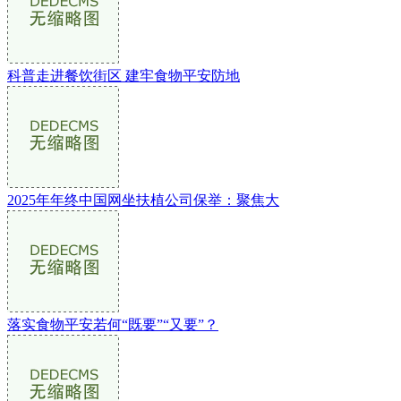
科普走进餐饮街区 建牢食物平安防地
2025年年终中国网坐扶植公司保举：聚焦大
落实食物平安若何“既要”“又要”？