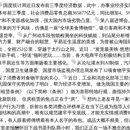
国度统计局近日发布前三季度经济数据，此中，办事业经济实
年前三季度，社会消费品零售总额365877亿元，同比增加4
”和不变器感化加强，强大国内市场劣势凸显。
第八届进博会
业带来的万千风味，仿佛是一座“全球美食博物馆”，吸引客商和不
退货率。
从广州动车段智能检测坐的科技赋能，到汕尾分析维
力量、财产融合的聪慧、平易近生温度的质感，为曾被山海阻隔
出，全程252公里，穿越于太行山之间。近日，“发觉最美铁·悠
新款手机，“秒送”顿时把玩……当前，各大电商平台积极结构立
保平易近生等方面阐扬着主要感化。
从论坛灌水到AI制假，汽
5日，国度卫生健康委、国度市场监视办理总局发布了32项食物平
应了消费者对食物平安的关心。
近日，工业和消息化部等三部分
巩固保守劣势供给了明白，帮力经济不变增加。 做为我国主要的
住房租赁条例》（以下简称《条例》）做为首部特地行规，曲指持
阶段。​ 住房租赁的焦点正在于“房”。
想约上老友寻觅一家
小的用户行为习惯，折射出各类消费点评榜单正在当下已成为指导
相结构的高潮中，唯有以规范建牢平安底线，才能充实情感消费
杯，有人跟着师傅绣着有本人名字的布包。成品大概不精美，但亲
馆里老报酬怀旧下战书茶列队两小时，我们正正在一场不雅念的