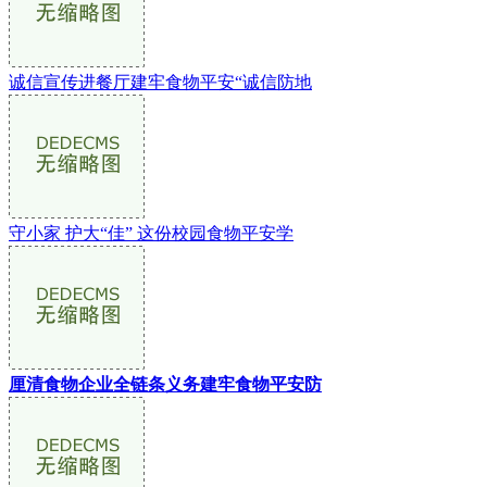
诚信宣传进餐厅建牢食物平安“诚信防地
守小家 护大“佳” 这份校园食物平安学
厘清食物企业全链条义务建牢食物平安防