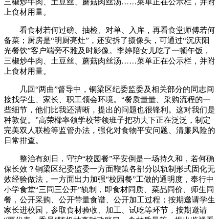
三椒炒牛肉、土豆丝、蘑菇肉丝汤……菜单正在公示栏，并附
上食材用量。
看食材若何过磅、抽检、对单、入库，再看食堂师傅若何
备菜；厨房是“明厨亮灶”，还安拆了摄像头，可通过“沉庆阳
光餐饮”客户端旁不雅及时影像。李婷陪女儿吃了一顿午饭，
三椒炒牛肉、土豆丝、蘑菇肉丝汤……菜单正在公示栏，并附
上食材用量。
几回“两曲”督导中，铜梁区纪委监委及相关部分的同志间
接找学生、家长、职工领会环境。“餐质量量、采购流程的一
些细节，他们比我还清晰，提出的问题也很锋利。这对我们是
种敦促。”高荣樑率领学校带领班子把功夫下正在泛泛，制定
完美双人联检等监管办法，强化对食物平安问题、清廉风险的
日常排查。
整治有刻日，守护“校园餐”平安倒是一场持久和，若何确
保长效？铜梁区纪委监委一方面鞭策各部分以轨制形式固化无
效经验做法，一方面出力加强“校园餐”工做的通明度，奉行中
小学食堂“三同三公开”轨制，即食材同质、菜品同价、师生同
餐，公开采购、公开带量食谱、公开加工过程；按期邀请学生
家长进校园，参取食材验收、加工、试吃等环节，按期邀请