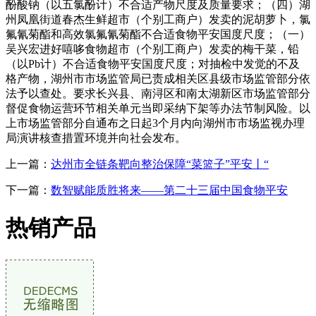
酚酸钠（以五氯酚计）不合适产物尺度及质量要求；（四）湖
州凤凰街道春杰生鲜超市（个别工商户）发卖的泥胡萝卜，氯
氟氰菊酯和高效氯氟氰菊酯不合适食物平安国度尺度；（一）
吴兴宏进好嘻哆食物超市（个别工商户）发卖的梅干菜，铅
（以Pb计）不合适食物平安国度尺度；对抽检中发觉的不及
格产物，湖州市市场监管局已责成相关区县级市场监管部分依
法予以查处。要求长兴县、南浔区和南太湖新区市场监管部分
督促食物运营环节相关单元当即采纳下架等办法节制风险。以
上市场监管部分自通布之日起3个月内向湖州市市场监视办理
局演讲核查措置环境并向社会发布。
上一篇：
达州市全链条靶向整治保障“菜篮子”平安丨“
下一篇：
数智赋能质胜将来——第二十三届中国食物平安
热销产品