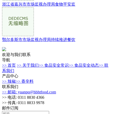
浙江省嘉兴市市场监视办理局食物平安监
鄂尔多斯市市场监视办理局持续推进餐饮
欢迎与我们联系
导航
>> 首页
>> 关于我们
>> 食品安全常识
>> 食品安全动态
>> 联
系我们
产品中心
>> 辣椒
>> 香辛料
联系我们
>> 邮箱: yuanpq@hbhtfood.com
>> 电话: 0311 8830 4366
>> 传真: 0311 8833 9978
邮件订阅