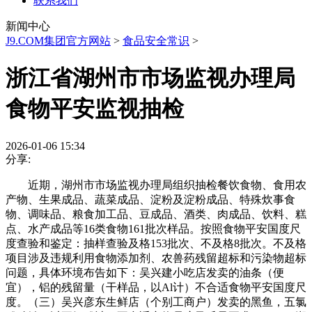
联系我们
新闻中心
J9.COM集团官方网站
>
食品安全常识
>
浙江省湖州市市场监视办理局
食物平安监视抽检
2026-01-06 15:34
分享:
近期，湖州市市场监视办理局组织抽检餐饮食物、食用农
产物、生果成品、蔬菜成品、淀粉及淀粉成品、特殊炊事食
物、调味品、粮食加工品、豆成品、酒类、肉成品、饮料、糕
点、水产成品等16类食物161批次样品。按照食物平安国度尺
度查验和鉴定：抽样查验及格153批次、不及格8批次。不及格
项目涉及违规利用食物添加剂、农兽药残留超标和污染物超标
问题，具体环境布告如下：吴兴建小吃店发卖的油条（便
宜），铝的残留量（干样品，以Al计）不合适食物平安国度尺
度。（三）吴兴彦东生鲜店（个别工商户）发卖的黑鱼，五氯