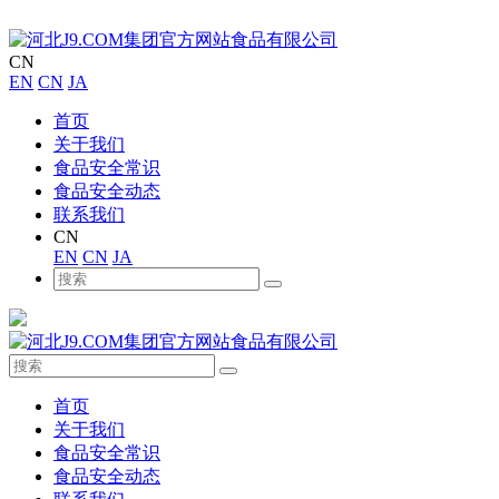
CN
EN
CN
JA
首页
关于我们
食品安全常识
食品安全动态
联系我们
CN
EN
CN
JA
首页
关于我们
食品安全常识
食品安全动态