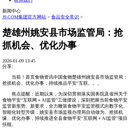
联系我们
新闻中心
J9.COM集团官方网站
>
食品安全常识
>
楚雄州姚安县市场监管局：抢
抓机会、优化办事
2026-01-09 13:45
分享:
当前！首页食物资讯中国食物楚雄州姚安县市场监管局：
抢抓机会、优化办事，持续推品平安“互联。。。
焦点提醒：近期以来，为深切贯彻落实国务院及省州关于
食物平安“互联网＋AI监管”工做摆设，深刻把握当前食物平安
监管新形势、新要求，全力鞭策食物平安监管模式向数字化、
智能化转型升级，姚安县市场监视办理局自动做为、抢抓机
缘、优化办事，持续推进全县食物平安“互联网＋AI监管”项目
扶植。