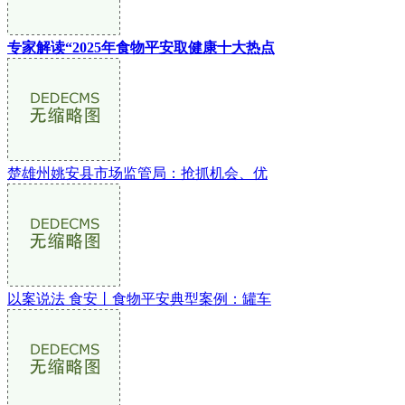
专家解读“2025年食物平安取健康十大热点
楚雄州姚安县市场监管局：抢抓机会、优
以案说法 食安丨食物平安典型案例：罐车