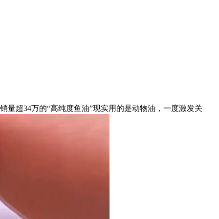
量超34万的“高纯度鱼油”现实用的是动物油，一度激发关