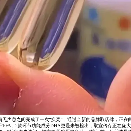
悄无声息之间完成了一次“换壳”，通过全新的品牌取店肆，正在
含量低于10%，2款环节功能成分DHA更是未被检出，取宣传存正