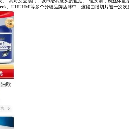
。“我每次去澳门，城市给我爸买的鱼油。”镜头前，粉丝体量接
h、Moeok、UHUHMI等多个分歧品牌店肆中，这段曲播切片被一