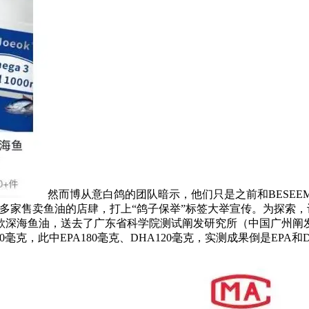
然而博从意白鸽的团队暗示，他们只是之前和BESE
家售卖鱼油的店肆，打上“鸽子保举”标签大举宣传。为探索，记者
、Beseem3款深海鱼油，送去了广东省科学院测试阐发研究所（中
00毫克，此中EPA180毫克、DHA120毫克，实测成果倒是EPA