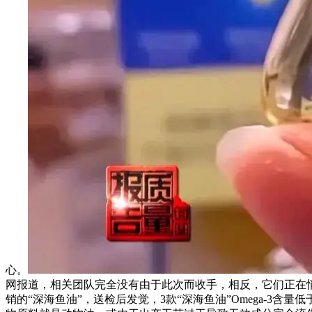
心。
网报道，相关团队完全没有由于此次而收手，相反，它们正在
销的“深海鱼油”，送检后发觉，3款“深海鱼油”Omega-3