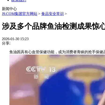
联系我们
新闻中心
J9.COM集团官方网站
>
食品安全常识
>
涉及多个品牌鱼油检测成果惊
2026-01-30 15:23
分享:
鱼油因具有心血管保健功能，成为消费者青睐的抢手保健品。正