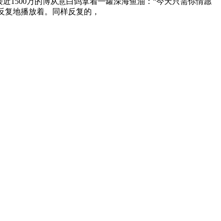
近1500万的博从意白鸽拿着一罐深海鱼油：“今天只需你情愿
次次反复地播放着。同样反复的，