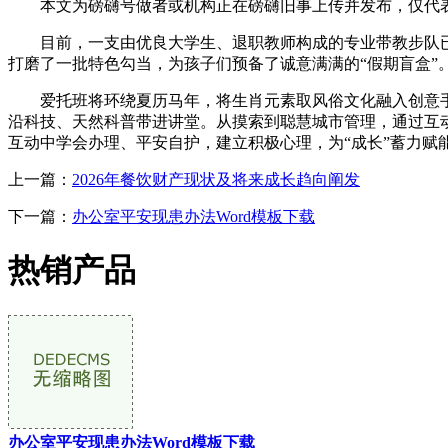
本文为磅礴号做者或机构正在磅礴旧事上传并发布，仅代表
目前，一支由优良大学生、退职教师构成的专业带教步队已
打磨了一批特色勾当，为孩子们预备了诚意满满的“假期盲盒”
爱托班将环绕夏历马年，将生肖元素取风俗文化融入创意手做
沿科技、天然科普带进讲堂。从摸索到聪慧城市管理，通过互
互动中学会办理、平安自护，建立积极心理，为“成长”蓄力赋
上一篇：
2026年餐饮财产现状及将来成长趋向阐发
下一篇：
办公室平安现患办法Word模板下载
热销产品
办公室平安现患办法Word模板下载