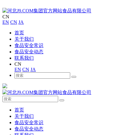
CN
EN
CN
JA
首页
关于我们
食品安全常识
食品安全动态
联系我们
CN
EN
CN
JA
首页
关于我们
食品安全常识
食品安全动态