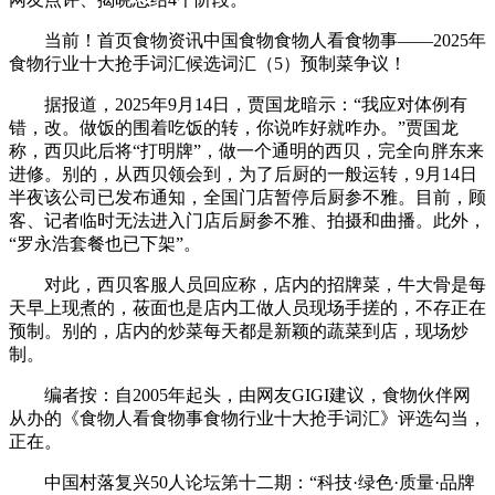
当前！首页食物资讯中国食物食物人看食物事——2025年
食物行业十大抢手词汇候选词汇（5）预制菜争议！
据报道，2025年9月14日，贾国龙暗示：“我应对体例有
错，改。做饭的围着吃饭的转，你说咋好就咋办。”贾国龙
称，西贝此后将“打明牌”，做一个通明的西贝，完全向胖东来
进修。别的，从西贝领会到，为了后厨的一般运转，9月14日
半夜该公司已发布通知，全国门店暂停后厨参不雅。目前，顾
客、记者临时无法进入门店后厨参不雅、拍摄和曲播。此外，
“罗永浩套餐也已下架”。
对此，西贝客服人员回应称，店内的招牌菜，牛大骨是每
天早上现煮的，莜面也是店内工做人员现场手搓的，不存正在
预制。别的，店内的炒菜每天都是新颖的蔬菜到店，现场炒
制。
编者按：自2005年起头，由网友GIGI建议，食物伙伴网
从办的《食物人看食物事食物行业十大抢手词汇》评选勾当，
正在。
中国村落复兴50人论坛第十二期：“科技·绿色·质量·品牌