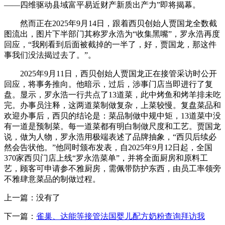
——四维驱动县域富平易近财产新质出产力”即将揭幕。
然而正在2025年9月14日，跟着西贝创始人贾国龙全数截
图流出，图片下半部门其称罗永浩为“收集黑嘴”，罗永浩再度
回应，“我刚看到后面被截掉的一半了，好，贾国龙，那这件
事我们没法揭过去了。”。
2025年9月11日，西贝创始人贾国龙正在接管采访时公开
回应，将事务推向。他暗示，过后，涉事门店当即进行了复
盘。显示，罗永浩一行共点了13道菜，此中烤鱼和烤羊排未吃
完。办事员注释，这两道菜制做复杂，上菜较慢。复盘菜品和
欢迎办事后，西贝的结论是：菜品制做中规中矩，13道菜中没
有一道是预制菜。每一道菜都有明白制做尺度和工艺。贾国龙
说，做为人物，罗永浩用极端表述了品牌抽象，“西贝后续必
然会告状他。”他同时颁布发表，自2025年9月12日起，全国
370家西贝门店上线“罗永浩菜单”，并将全面厨房和原料工
艺，顾客可申请参不雅厨房，需佩带防护东西，由员工率领旁
不雅肆意菜品的制做过程。
上一篇：没有了
下一篇：
雀巢、达能等接管法国婴儿配方奶粉查询拜访我