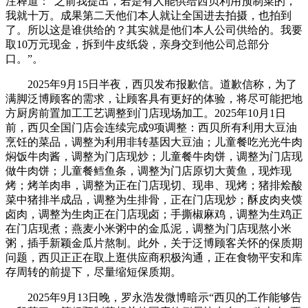
注释道：“之前我提出，若是有人能供给西贝利用预制菜的，
我就十万。成果第二天他们本人就让全国进去拍摄，也拍到
了。所以这是谁供给的？其实就是他们本人公司供给的。我要
取10万元现金，拆到牛皮纸袋，亲身交到他公司总部分
口。”。
2025年9月15日半夜，西贝发布报歉信。道歉信称，为了
满脚泛博顾客的需求，让顾客具有更好的体验，将尽可能把地
方厨房前置加工工艺调整到门店现场加工。2025年10月1日
前，西贝全国门店会连续完成9项调整：西贝所有利用大豆油
烹饪的菜品，调整为利用非转基因大豆油；儿童餐吃光光牛肉
焖饭牛肉酱，调整为门店现炒；儿童餐牛肉饼，调整为门店现
做牛肉饼；儿童餐鳕鱼条，调整为门店原切大黄鱼，现炸现
烤；烤羊肉串，调整为正在门店现切、现串、现烤；猪排烩酸
菜中猪排半成品，调整为生排骨，正在门店现炒；酥皮肉夹馍
卤肉，调整为生肉正在门店现卤；手撕椒麻鸡，调整为生鸡正
在门店现煮；燕麦小米粥中的金瓜泥，调整为门店现熬小米
粥，插手新颖金瓜片熬制。此外，关于泛博顾客关怀的保质期
问题，西贝正正在取上逛供应商积极沟通，正在食物平安和库
存周转的前提下，尽量缩短保质期。
2025年9月13日晚，罗永浩发微博暗示“西贝的工作能够告