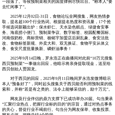
一段落了。等候预制菜相关的国度律例尽快出台。”称本人“要
去忙闲事了”。
2025年12月02日-31日，食物论坛全网搜集，网友热情参
取，提名超100个行业热词。根据提名热度和资讯量，17个抢
手候选词新颖出炉：保水虾仁、天水染色糕点、绿捷食安事
务、海底捞小便门、预制菜争议、数字标签、校园配餐国标、
河南假奶粉、商标营销、杨铭宇加盟店后厨乱象、食安法批
改、食物标签新规、外卖大和、双无换证、食物平安从体义
务、食安尺度批量换新、磷虾油事务！
2025年9月14日晚，罗永浩正在曲播间对此前“10万元搜集
西贝预制菜”一事做出回应，他暗示将亲身提取现金，送至给
西贝创始人贾国龙。
对于西贝的回应，2025年9月11日晚间罗永浩发微博暗示
本人“预备好了”，同时起头搜集关于西贝能否利用预制菜的线
索和，并称“若是有之类的、法令上能够采信的，励十万元”。
网友及行业伴侣的鼎力支撑下已成功举办20届。勾当秉承
“汇聚行业热点，把握行业标的目的”的宗旨，通过对热点事务
的关心，督促行业不竭前行。勾当分为网友保举、收集投票、
网友点评、揭晓总结4个阶段。