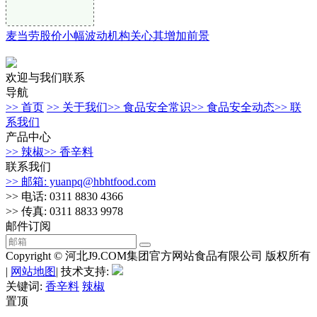
麦当劳股价小幅波动机构关心其增加前景
欢迎与我们联系
导航
>> 首页
>> 关于我们
>> 食品安全常识
>> 食品安全动态
>> 联
系我们
产品中心
>> 辣椒
>> 香辛料
联系我们
>> 邮箱: yuanpq@hbhtfood.com
>> 电话: 0311 8830 4366
>> 传真: 0311 8833 9978
邮件订阅
Copyright © 河北J9.COM集团官方网站食品有限公司 版权所有
|
网站地图
| 技术支持:
关键词:
香辛料
辣椒
置顶