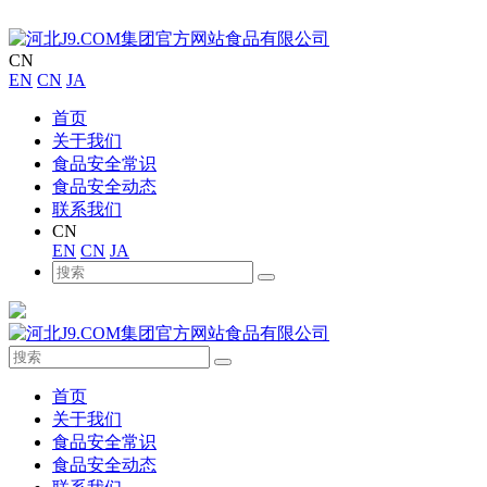
CN
EN
CN
JA
首页
关于我们
食品安全常识
食品安全动态
联系我们
CN
EN
CN
JA
首页
关于我们
食品安全常识
食品安全动态