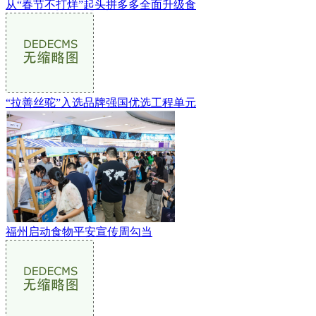
从“春节不打烊”起头拼多多全面升级食
“拉善丝驼”入选品牌强国优选工程单元
福州启动食物平安宣传周勾当