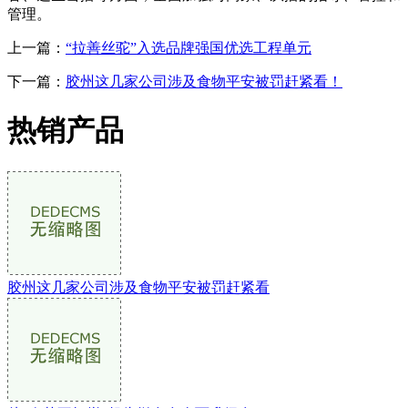
管理。
上一篇：
“拉善丝驼”入选品牌强国优选工程单元
下一篇：
胶州这几家公司涉及食物平安被罚赶紧看！
热销产品
胶州这几家公司涉及食物平安被罚赶紧看