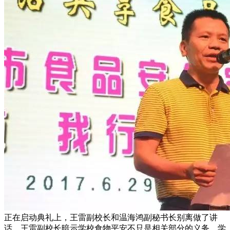
正在启动典礼上，王雷副校长和温海鸿副秘书长别离做了讲
话。王雷副校长暗示学校食物平安不只是相关部分的义务，学