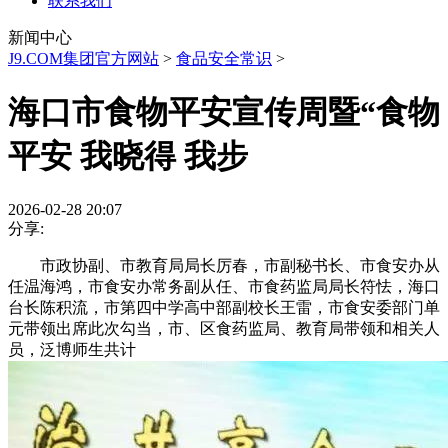
联系我们
新闻中心
J9.COM集团官方网站
>
食品安全常识
>
海口市食物平安宣传周暨“食物
平安 我晓得 我步
2026-02-28 20:07
分享:
市政协副、市教育局局长厉春，市副秘书长、市食安办从
任温海鸿，市食安办常务副从任、市食药监局局长符怯，海口
台长陈积流，市第四中学高中部副校长王雷，市食安委部门单
元带领出席此次勾当，市、区食药监局、教育局带领和相关人
员，泛博师生共计