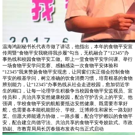
温海鸿副秘书长代表市做了讲话，他指出，本年的食物平安宣
传周暨“食物平安我晓得我步履”勾当，无机融合了“12345”办
事热线和校园食物平安工做。即上一堂食物平安学问课、举行
一场食物平安学问竞赛、感触感染一次食物平安体验和
“12345”我来赞扬食物平安现患，让同窗们实正领会控制食物
平安的根基学问，树立准确的饮食消费习惯，培育根基的食物
辨别能力，让“12345”办事热线从社会走进校园，愈加切近学
生的糊口，让每一论理学生积极争当校园食物平安监视员、宣
传员和，共治共享安然健康校园，配合守护舌尖上的平安。他
强调，学校食物平安的航船要抵达安然健康、既需要市掌好
舵，也需要各本能机能部分、学校、泛博师生和家长一路划好
桨。但愿大师能通力协做，一路步履，配合守护赖以的食物平
安，配合建立尚德守法、共治共享的食物平安夸姣款式。市政
协副、市教育局局长厉春颁布发表勾当正式启动