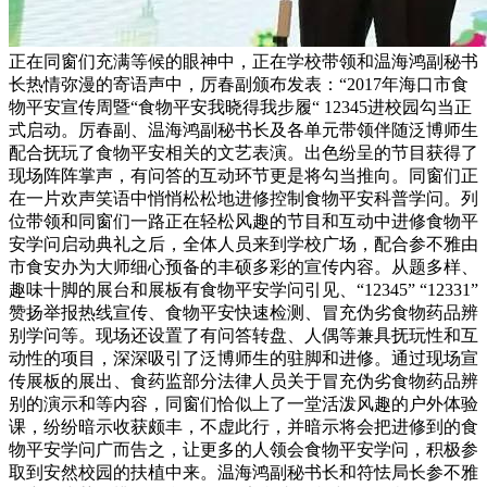
正在同窗们充满等候的眼神中，正在学校带领和温海鸿副秘书
长热情弥漫的寄语声中，厉春副颁布发表：“2017年海口市食
物平安宣传周暨“食物平安我晓得我步履“ 12345进校园勾当正
式启动。厉春副、温海鸿副秘书长及各单元带领伴随泛博师生
配合抚玩了食物平安相关的文艺表演。出色纷呈的节目获得了
现场阵阵掌声，有问答的互动环节更是将勾当推向。同窗们正
在一片欢声笑语中悄悄松松地进修控制食物平安科普学问。列
位带领和同窗们一路正在轻松风趣的节目和互动中进修食物平
安学问启动典礼之后，全体人员来到学校广场，配合参不雅由
市食安办为大师细心预备的丰硕多彩的宣传内容。从题多样、
趣味十脚的展台和展板有食物平安学问引见、“12345” “12331”
赞扬举报热线宣传、食物平安快速检测、冒充伪劣食物药品辨
别学问等。现场还设置了有问答转盘、人偶等兼具抚玩性和互
动性的项目，深深吸引了泛博师生的驻脚和进修。通过现场宣
传展板的展出、食药监部分法律人员关于冒充伪劣食物药品辨
别的演示和等内容，同窗们恰似上了一堂活泼风趣的户外体验
课，纷纷暗示收获颇丰，不虚此行，并暗示将会把进修到的食
物平安学问广而告之，让更多的人领会食物平安学问，积极参
取到安然校园的扶植中来。温海鸿副秘书长和符怯局长参不雅