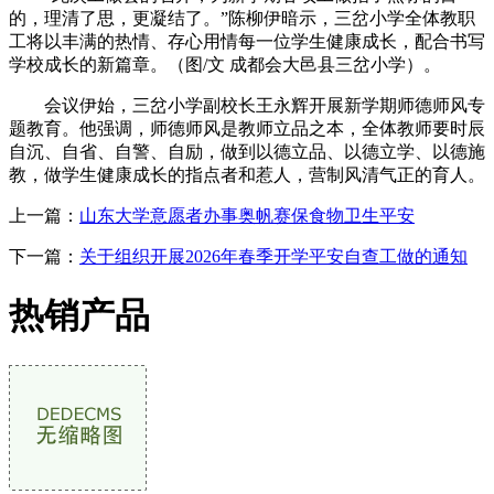
的，理清了思，更凝结了。”陈柳伊暗示，三岔小学全体教职
工将以丰满的热情、存心用情每一位学生健康成长，配合书写
学校成长的新篇章。（图/文 成都会大邑县三岔小学）。
会议伊始，三岔小学副校长王永辉开展新学期师德师风专
题教育。他强调，师德师风是教师立品之本，全体教师要时辰
自沉、自省、自警、自励，做到以德立品、以德立学、以德施
教，做学生健康成长的指点者和惹人，营制风清气正的育人。
上一篇：
山东大学意愿者办事奥帆赛保食物卫生平安
下一篇：
关于组织开展2026年春季开学平安自查工做的通知
热销产品