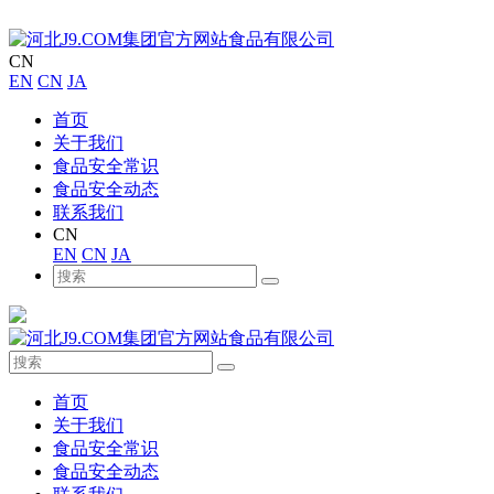
CN
EN
CN
JA
首页
关于我们
食品安全常识
食品安全动态
联系我们
CN
EN
CN
JA
首页
关于我们
食品安全常识
食品安全动态