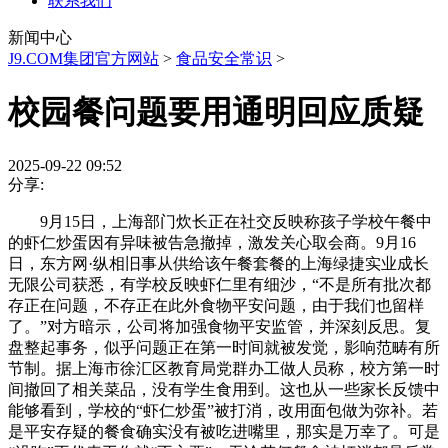
联系我们
新闻中心
J9.COM集团官方网站
>
食品安全常识
>
校园餐问题要用通明回应质疑
2025-09-22 09:52
分享:
9月15日，上海部门炊长正在社交反映称孩子学校午餐中
的虾仁炒蛋因有异味被告急撤掉，激发关心取会商。9月16
日，东方网·纵相旧事从供给该午餐套餐的上海绿捷实业成长
无限公司获悉，有学校反映虾仁里有细沙，“不是所有批次都
存正在问题，不存正在此外食物平安问题，由于我们也留样
了。”对方暗示，公司将加强食物平安监管，并深刻反思。复
盘整起事务，似乎问题正在第一时间就被发觉，影响范畴有所
节制。据上海市徐汇区教育局党群办工做人员称，校方第一时
间撤回了相关菜品，没有学生食用到。这也从一些家长反馈中
能够看到，学校的“虾仁炒蛋”被打消，改用面包做为弥补。若
是平安存疑的餐食确实没有被吃进嘴里，那实是万幸了。可是