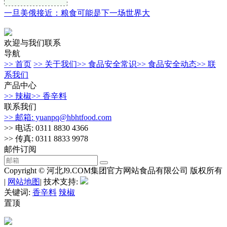
一旦美俄接近：粮食可能是下一场世界大
欢迎与我们联系
导航
>> 首页
>> 关于我们
>> 食品安全常识
>> 食品安全动态
>> 联
系我们
产品中心
>> 辣椒
>> 香辛料
联系我们
>> 邮箱: yuanpq@hbhtfood.com
>> 电话: 0311 8830 4366
>> 传真: 0311 8833 9978
邮件订阅
Copyright © 河北J9.COM集团官方网站食品有限公司 版权所有
|
网站地图
| 技术支持:
关键词:
香辛料
辣椒
置顶