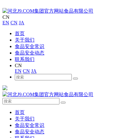
CN
EN
CN
JA
首页
关于我们
食品安全常识
食品安全动态
联系我们
CN
EN
CN
JA
首页
关于我们
食品安全常识
食品安全动态