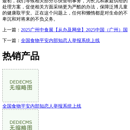
最初，我们等候相关部分尽快查明事务，为长儿和家庭供给的
处理方案，促使相关方面采纳更为严酷的办法，保障泛博儿童
的健康取平安。正在这个问题上，任何和懒惰都是对生命的不
卑沉和对将来的不负义务。
上一篇：
2025广州中食展【从办及网坐】2025中国（广州）国
下一篇：
全国食物平安内部知恋人举报系统上线
热销产品
全国食物平安内部知恋人举报系统上线