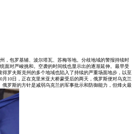
州，包罗基辅、波尔塔瓦、苏梅等地。分歧地域的警报持续时
系统面对严峻挑和。空袭的时间线也显示出的逐渐延伸。最早受
彼得罗夫斯克州的多个地域也陷入了持续的严重场面地步，以至
0月10日，正在克里米亚大桥蒙受后的两天，俄罗斯便对乌克兰
。俄罗斯的方针是减弱乌克兰的军事批示和防御能力，但烽火最