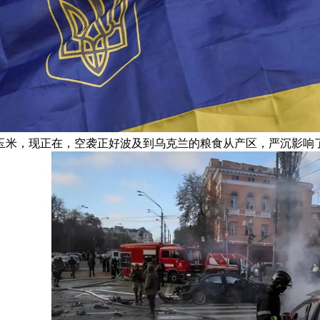
的玉米，现正在，空袭正好波及到乌克兰的粮食从产区，严沉影