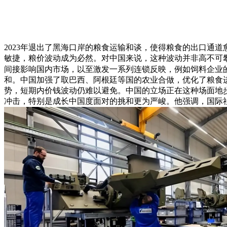
2023年退出了黑海口岸的粮食运输和谈，使得粮食的出口通道
敏捷，粮价波动成为必然。对中国来说，这种波动并非高不可
间接影响国内市场，以至激发一系列连锁反映，例如饲料企业
和。中国加强了取巴西、阿根廷等国的农业合做，优化了粮食
势，短期内价钱波动仍难以避免。中国的立场正在这种场面地
冲击，特别是成长中国度面对的挑和更为严峻。他强调，国际