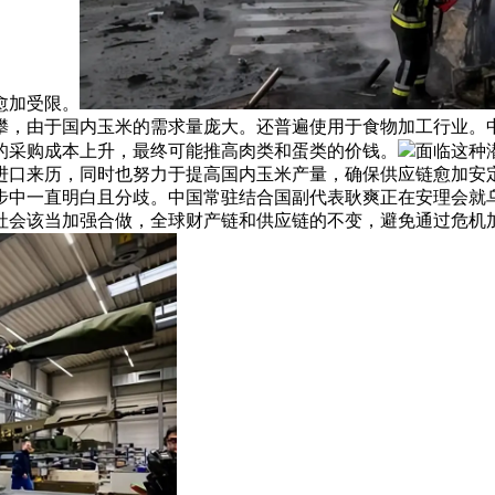
愈加受限。
攀，由于国内玉米的需求量庞大。还普遍使用于食物加工行业。
的采购成本上升，最终可能推高肉类和蛋类的价钱。
面临这种
进口来历，同时也努力于提高国内玉米产量，确保供应链愈加安
步中一直明白且分歧。中国常驻结合国副代表耿爽正在安理会就
社会该当加强合做，全球财产链和供应链的不变，避免通过危机加