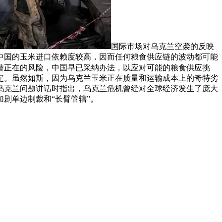
国际市场对乌克兰空袭的反映
中国的玉米进口依赖度较高，因而任何粮食供应链的波动都可能
潜正在的风险，中国早已采纳办法，以应对可能的粮食供应挑
定。虽然如斯，因为乌克兰玉米正在质量和运输成本上的奇特劣
乌克兰问题讲话时指出，乌克兰危机曾经对全球经济发生了庞大
剧单边制裁和“长臂管辖”。