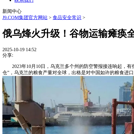
联系我们
新闻中心
J9.COM集团官方网站
>
食品安全常识
>
俄乌烽火升级！谷物运输瘫痪
2025-10-19 14:52
分享:
2023年10月10日，乌克兰多个州的防空警报接连响起，
仓”，乌克兰的粮食产量对全球，出格是对中国如许的粮食进