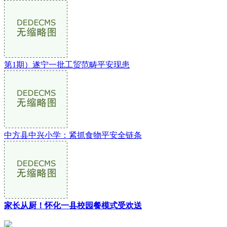
第1期）遂宁一批工贸范畴平安现患
中方县中兴小学：紧抓食物平安全链条
家长从厨！怀化一县校园餐模式受欢送