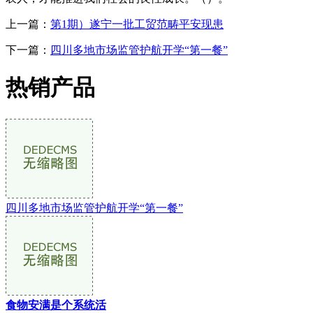
上一篇：
第1期）遂宁一批工贸范畴平安现患
下一篇：
四川多地市场监管护航开学“第一餐”
热销产品
四川多地市场监管护航开学“第一餐”
食物安满是个系统活