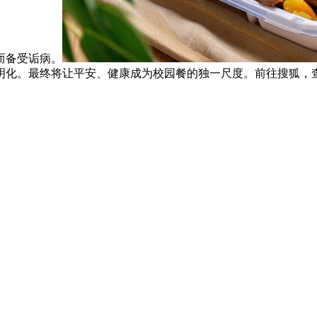
而备受诟病。
明化。最终将让平安、健康成为校园餐的独一尺度。前往搜狐，