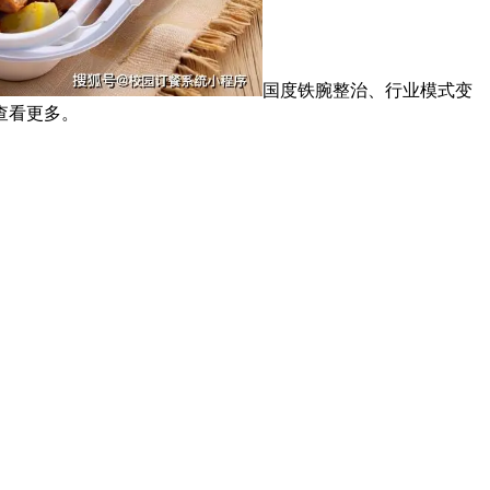
国度铁腕整治、行业模式变
查看更多。