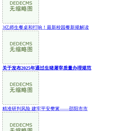
3亿师生餐桌和打响！最新校园餐新规解读
关于发布2025年通过生猪屠宰质量办理规范
精准研判风险 建牢平安樊篱——邵阳市市