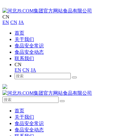
CN
EN
CN
JA
首页
关于我们
食品安全常识
食品安全动态
联系我们
CN
EN
CN
JA
首页
关于我们
食品安全常识
食品安全动态