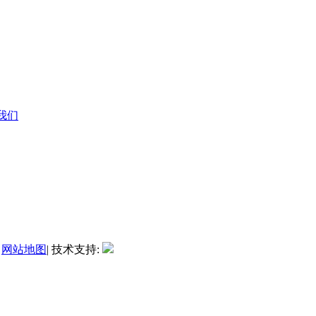
系我们
|
网站地图
| 技术支持: