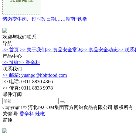
猪肉变牛肉、过时改日期……湖南“铁拳
欢迎与我们联系
导航
>> 首页
>> 关于我们
>> 食品安全常识
>> 食品安全动态
>> 联
产品中心
>> 辣椒
>> 香辛料
联系我们
>> 邮箱: yuanpq@hbhtfood.com
>> 电话: 0311 8830 4366
>> 传真: 0311 8833 9978
邮件订阅
Copyright © 河北J9.COM集团官方网站食品有限公司 版权所有 
关键词:
香辛料
辣椒
置顶