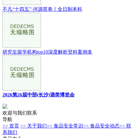
不凡“十四五”·河源答卷丨全日制本科
研究生留学机构top10深度解析登科案例多
2026第26届中部(长沙)酒类博览会
欢迎与我们联系
导航
>> 首页
>> 关于我们
>> 食品安全常识
>> 食品安全动态
>> 联
系我们