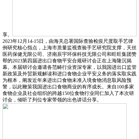
享。
2023年12月14-15日，由海关总署国际查验检疫尺度取手艺律
例研究核心指点，上海市质量监视查验手艺研究院支撑，天丝
医药保健无限公司、济南辰宇环保科技无限公司和旺旺集团赞
帮的2023第四届进出口食物平安合规研讨会正在上海隆沉揭
幕。本届研讨会邀请各范畴行业资深专家，以我国进出口监管
新政策及外贸新规解读和进口食物企业平安义务的落实取实践
为根本，阐发近年来进出口食物未准入境食物消息取风险预
警，以此鞭策我国进出口食物商业的有序成长。来自100多家
食物企业及社会组织的跨越150位食物行业同仁加入了本次研
讨会，倾听了列位专家带领的出色讲话分享。