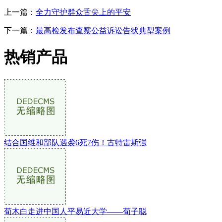
上一篇：
全力守护群众舌尖上的平安
下一篇：
最高检发布查察公益诉讼告状典型案例
热销产品
结合国维和部队遇袭6死7伤！古特雷斯强
荀木白走进中国人平易近大学——荀子聪