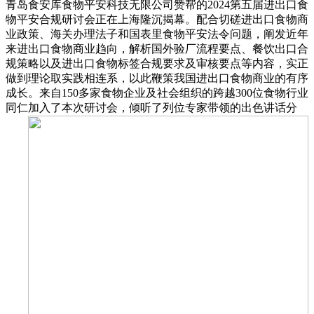
青岛食安库食物平安科技无限公司赞帮的2024第五届进出口食
物平安合规研讨会正在上海隆沉揭幕。配合切磋进出口食物商
业政策、海关办理法子和国表里食物平安法令问题，阐发近年
来进出口食物商业趋向，解析国外验厂流程要点、餐饮出口合
规策略以及进出口食物标签合规要求及审核要点等内容，实正
做到理论取实践相连系，以此鞭策我国进出口食物商业的有序
成长。来自150多家食物企业及社会组织的跨越300位食物行业
同仁加入了本次研讨会，倾听了列位专家带领的出色讲话分