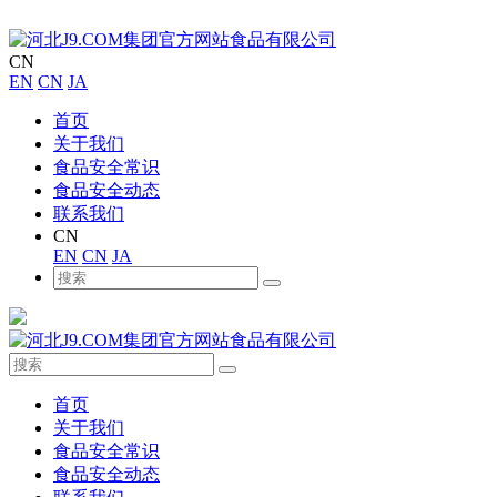
CN
EN
CN
JA
首页
关于我们
食品安全常识
食品安全动态
联系我们
CN
EN
CN
JA
首页
关于我们
食品安全常识
食品安全动态