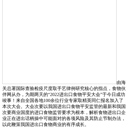
由海
关总署国际查验检疫尺度取手艺律例研究核心的指点，食物伙
伴网从办，为期两天的“2022进出口食物平安大会”于今日成功
竣事！来自全国各地100余位行业专家取精英同仁报名加入了
本次大会。大会次要以我国进出口食物平安监管的最新和我国
次要商业国度的进口食物监管要求为根本，解析食物进出口企
业正在进出话柄操中可能面对的各项风险及其防止节制办法，
以此鞭策我国进出口食物商业的有序成长。