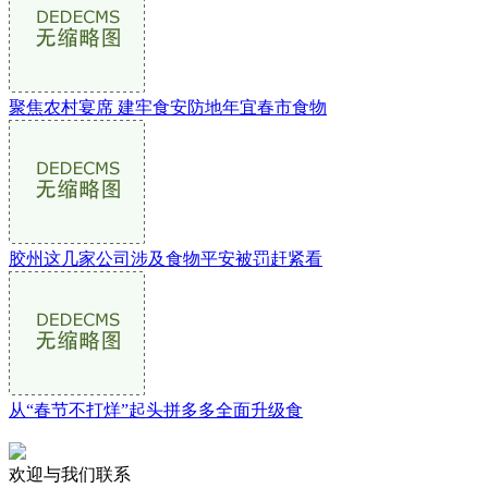
聚焦农村宴席 建牢食安防地年宜春市食物
胶州这几家公司涉及食物平安被罚赶紧看
从“春节不打烊”起头拼多多全面升级食
欢迎与我们联系