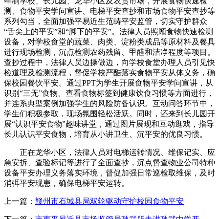
年制学校、长儿园、龙华小区及农贸市场，开展食物快速检
测、食物平安学问宣讲、电梯平安查抄和市场食物平安查抄等
系列勾当，全面加强平易近生范畴平安监管，切实守护群众
“舌尖上的平安”和“脚下的平安”。法律人员照顾食物快速检测
设备，对学校食堂的蔬菜、肉类、淀粉类成品等原材料及餐具
进行现场检测，沉点检测农药残留、甲醛和洁净程度等项目。
查抄过程中，法律人员边操做边，向学校食堂办理人员引见快
检道理及检测流程，督促学校严酷落实食物平安从体义务，确
保校园餐饮平安。通过PPT为学生开展食物平安学问宣讲，从
识别“三无”食物、查看食物标签到健康饮食习惯等方面进行，
并连系典型案例加强学生的风险防备认识。互动问答环节中，
学生们积极参取，现场氛围轻松活跃。同时，还来到长儿园开
展“认识平安食物”趣味讲堂，通过图片展现和互动逛戏，指导
长儿认识平安食物，培育从小讲卫生、沉平安的优良习惯。
正在龙华小区，法律人员对电梯运转情况、维保记实、应
急安拆、查验标记等进行了全面查抄，沉点督查物业公司特种
设备平安办理义务落实环境，督促加强日常巡检取维保，及时
消弭平安现患，确保电梯平安运转。
上一篇：
赣州市石城县局双轮驱动守护校园食物平安