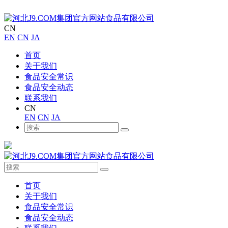
CN
EN
CN
JA
首页
关于我们
食品安全常识
食品安全动态
联系我们
CN
EN
CN
JA
首页
关于我们
食品安全常识
食品安全动态