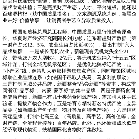
是以科技延长价值链，自创“浅笑曲线”，强化前端研发取后端
品牌渠道扶植；三是完美财产生态，人才、平台短板。他还以
百瑞源枸杞（获中国质量提名）、京东溯源系统为例，新疆企
业讲好“价值故事”，让消费者手艺立异取质量投入。
原国度质检总局总工程师、中国质量万里行推进会原会
长、华夏财产经济研究院院长刘兆彬，连系新疆财产数据（第
一财产占比12。5%、农业生齿占比近40%），提出打制“六大
品牌集群”：一是成长无机农业，新疆现有无机龙头企业21
家，带动26万农人增收4。2亿元，将无机农业纳入“十五五”区
域计谋，打制全域无机示范区；二是优化地舆标记产物，走
“小产区”线，像策勒大枣那样聚焦焦点产区，同时鞭策区域地
标取企业品牌连系（如法国干邑取人头马、马爹利的联动）；
三是打制区域公共品牌，新疆整合“品尝新疆”等资本，构成雷
同浙江“品字标”、内蒙“蒙字标”的集中品牌；四是开辟药食同
源健康产物，新疆已有几十类药食同源产物，需加强人体尝试
验证，提拔产物合作力；五是培育专精特新名特优产物，立异
品类（如新疆出产鱼子酱、鹅肝等反向特色产物）；六是结构
高端品牌，打制“七高三全”（高质量、高手艺、高价值等，全
财产链、全流程管控等）百年品牌。此外，他还新疆成长低空
经济取现代物流，扶植国际化食物财产集散地。