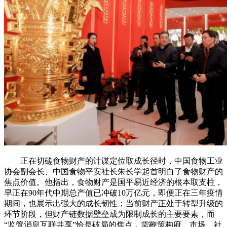
正在切磋食物财产的计谋定位取成长径时，中国食物工业
协会副会长、中国食物平安社长朱长学起首明白了食物财产的
焦点价值。他指出，食物财产是国平易近经济的根本取支柱，
早正在90年代中期总产值已冲破10万亿元，即便正在三年疫情
期间，也展示出强大的成长韧性；当前财产正处于转型升级的
环节阶段，但财产链数据壁垒成为限制成长的主要要素，而
“监管消息互联共享”恰是破局的焦点，需鞭策构府、市场、社