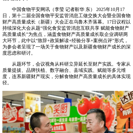
中国食物平安网讯（李莹 记者靳华 东） 2025年10月17
日，第十二届全国食物平安监管消息工做交换大会暨全国食物
财产高质量成长（新疆）大会正在乌鲁木齐落幕。17日议程以
持续深化大会从题“强化食安监管消息互联共享 赋能食物财产
高质量成长”为焦点，涵盖食物财产高质量成长取企业调研两
大环节，此中以“致辞+政策解读+经验分享+案例点评”形式，
为参会者呈现了一场关于食物财产以及新疆食物财产成长的深
度思虑和研讨。
从题环节，会议视角从科研立异延长至财产实践。专家从
质量提拔、品牌扶植、数字融合、县域实践、赋能等多元维
度，连系新疆财产现实，分解食物财产高质量成长的具体实现
径。