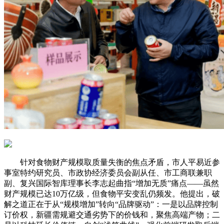
针对食物财产规模取质量失衡的焦点矛盾，市人平易近参
事室特约研究员、市政协经济委员会副从任、市工商联兼职
副、复兴国际智库理事长李志起曲指“增加无质”痛点——虽然
财产规模已达10万亿级，但食物平安变乱仍频发。他提出，破
解之道正在于从“规模增加”转向“品牌驱动”：一是以品牌控制
订价权，新疆需规避交通劣势下的价钱和，聚焦高端产物；二