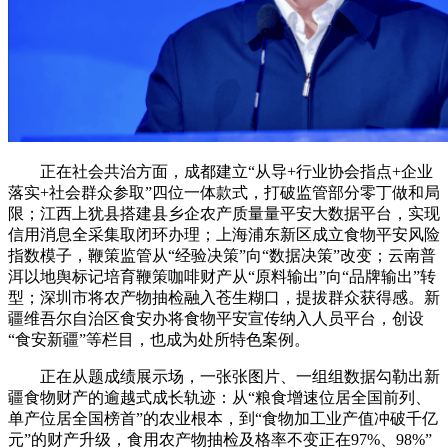
正在社会共治方面，成都建立“从导+行业协会指点+企业
落实+社会群众参取”四位一体款式，打破监管部分零丁做和局
限；江西上犹县搭建县乡企农产质量量平安大数据平台，实现
信用消息全采集取闭环办理；上海浦东新区成立食物平安风险
指数模子，鞭策监管从“经验决策”向“数据决策”改变；云南普
洱以地舆标记培育鞭策咖啡财产从“原料输出”向“品牌输出”转
型；深圳市将农产物抽检融入苍生糊口，提拔群众获得感。新
疆维吾尔自治区食安办将食物平安宣传纳入人员平台，创设
“食安新疆”等栏目，也成为处所特色案例。
正在从题成绩展示场，一张张图片、一组组数据勾勒出新
疆食物财产的逾越式成长轨迹：从“粮食增速位居全国前列、
单产位居全国榜首”的农业根本，到“食物加工业产值冲破千亿
元”的财产升级，食用农产物抽检及格率不变正在97%、98%”