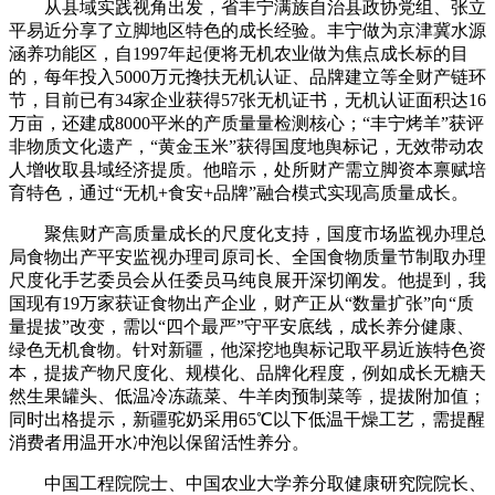
从县域实践视角出发，省丰宁满族自治县政协党组、张立
平易近分享了立脚地区特色的成长经验。丰宁做为京津冀水源
涵养功能区，自1997年起便将无机农业做为焦点成长标的目
的，每年投入5000万元搀扶无机认证、品牌建立等全财产链环
节，目前已有34家企业获得57张无机证书，无机认证面积达16
万亩，还建成8000平米的产质量量检测核心；“丰宁烤羊”获评
非物质文化遗产，“黄金玉米”获得国度地舆标记，无效带动农
人增收取县域经济提质。他暗示，处所财产需立脚资本禀赋培
育特色，通过“无机+食安+品牌”融合模式实现高质量成长。
聚焦财产高质量成长的尺度化支持，国度市场监视办理总
局食物出产平安监视办理司原司长、全国食物质量节制取办理
尺度化手艺委员会从任委员马纯良展开深切阐发。他提到，我
国现有19万家获证食物出产企业，财产正从“数量扩张”向“质
量提拔”改变，需以“四个最严”守平安底线，成长养分健康、
绿色无机食物。针对新疆，他深挖地舆标记取平易近族特色资
本，提拔产物尺度化、规模化、品牌化程度，例如成长无糖天
然生果罐头、低温冷冻蔬菜、牛羊肉预制菜等，提拔附加值；
同时出格提示，新疆驼奶采用65℃以下低温干燥工艺，需提醒
消费者用温开水冲泡以保留活性养分。
中国工程院院士、中国农业大学养分取健康研究院院长、