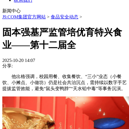
联系我们
新闻中心
J9.COM集团官方网站
>
食品安全动态
>
固本强基严监管培优育特兴食
业——第十二届全
2025-10-20 14:07
分享:
他出格强调，校园用餐、收集餐饮、“三小”业态（小餐
饮、小摊点、小做坊）仍是社会共治沉点，需持续以数字手艺
提拔监管效能，避免“鼠头变鸭脖”“天水铅中毒”等事务沉演。