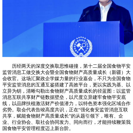
历经两天的深度交换取思惟碰撞，第十二届全国食物平安
监管消息工做交换大会暨全国食物财产高质量成长（新疆）大
会收官。这场汇聚政企学媒力量的行业嘉会，不只为全国食物
平安监管消息的互通互鉴搭建了高效平台，更以实践为基、以
立异为钥，清晰勾勒出食物财产高质量成长的径蓝图：以监管
消息互联共享财产链数据壁垒，以尺度立异建牢食物平安底
线，以品牌扶植激活财产价值潜力，以特色资本强化区域合作
劣势。取会代表告竣高度共识，正在“强化食安监管消息互联
共享，赋能食物财产高质量成长”的从题引领下，唯有、企
业、行业协会、取社会协同发力、同向而行，才能持续鞭策我
国食物平安管理程度迈上新台阶。