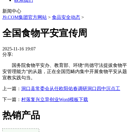
联系我们
新闻中心
J9.COM集团官方网站
>
食品安全动态
>
全国食物平安宣传周
2025-11-16 19:07
分享:
国务院食物平安办、教育部、环绕“尚德守法提拔食物平
安管理能力”的从题，正在全国范畴内集中开展食物平安从题
宣教实践勾当。
上一篇：
洞口县常委会从任欧阳佑春调研洞口四中沉点工
下一篇：
村落复兴立异创业Word模板下载
热销产品