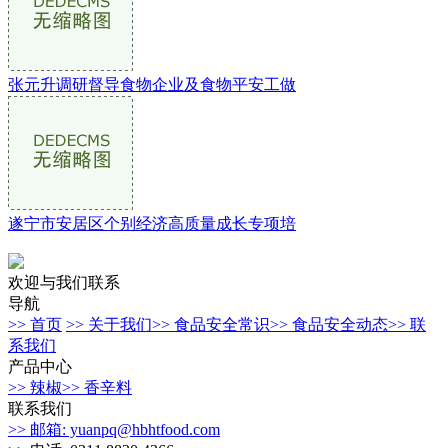
张元升调研督导食物企业及食物平安工做
遂宁市安居区个别经济高质量成长专项培
欢迎与我们联系
导航
>> 首页
>> 关于我们
>> 食品安全常识
>> 食品安全动态
>> 联
系我们
产品中心
>> 辣椒
>> 香辛料
联系我们
>> 邮箱: yuanpq@hbhtfood.com