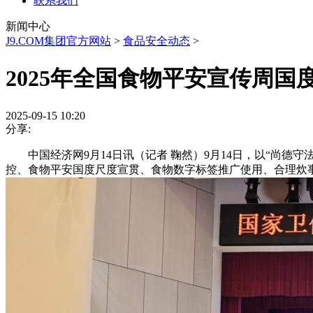
联系我们
新闻中心
J9.COM集团官方网站
>
食品安全动态
>
2025年全国食物平安宣传周国
2025-09-15 10:20
分享:
中国经济网9月14日讯（记者 鞠然）9月14日，以“尚德守
控、食物平安国度尺度宣贯、食物数字标签推广使用、合理炊