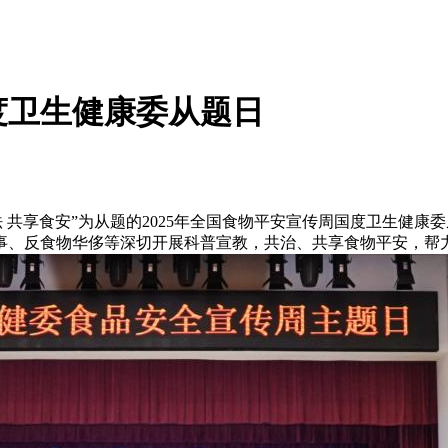
度卫生健康委从题日
法 共享食安”为从题的2025年全国食物平安宣传周国度卫生健
事、反食物华侈等深切开展科普宣教，共治、共享食物平安，帮