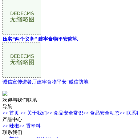
压实“两个义务” 建牢食物平安防地
诚信宣传进餐厅建牢食物平安“诚信防地
欢迎与我们联系
导航
>> 首页
>> 关于我们
>> 食品安全常识
>> 食品安全动态
>> 联
产品中心
>> 辣椒
>> 香辛料
联系我们