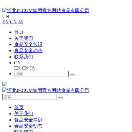
CN
EN
CN
JA
首页
关于我们
食品安全常识
食品安全动态
联系我们
CN
EN
CN
JA
首页
关于我们
食品安全常识
食品安全动态