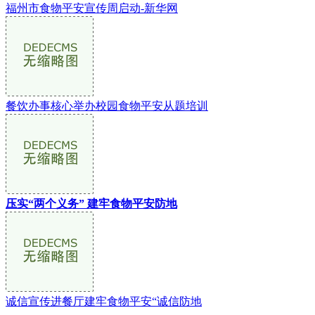
福州市食物平安宣传周启动-新华网
餐饮办事核心举办校园食物平安从题培训
压实“两个义务” 建牢食物平安防地
诚信宣传进餐厅建牢食物平安“诚信防地