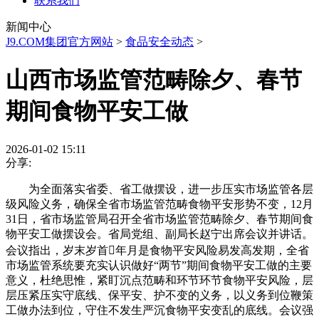
联系我们
新闻中心
J9.COM集团官方网站
>
食品安全动态
>
山西市场监管范畴除夕、春节
期间食物平安工做
2026-01-02 15:11
分享:
为全面落实省委、省工做摆设，进一步压实市场监管各层
级风险义务，确保全省市场监管范畴食物平安形势不变，12月
31日，省市场监管局召开全省市场监管范畴除夕、春节期间食
物平安工做摆设会。省局党组、副局长赵宁出席会议并讲话。
会议指出，岁末岁首年月是食物平安风险易发高发期，全省
市场监管系统要充实认识做好“两节”期间食物平安工做的主要
意义，杜绝思惟，紧盯沉点范畴和环节环节食物平安风险，层
层压紧压实守底线、保平安、护不变的义务，以义务到位鞭策
工做办法到位，守住不发生严沉食物平安变乱的底线。会议强