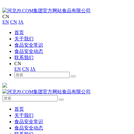
CN
EN
CN
JA
首页
关于我们
食品安全常识
食品安全动态
联系我们
CN
EN
CN
JA
首页
关于我们
食品安全常识
食品安全动态