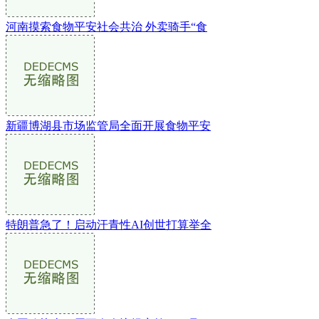
河南摸索食物平安社会共治 外卖骑手“食
新疆博湖县市场监管局全面开展食物平安
特朗普急了！启动汗青性AI创世打算举全