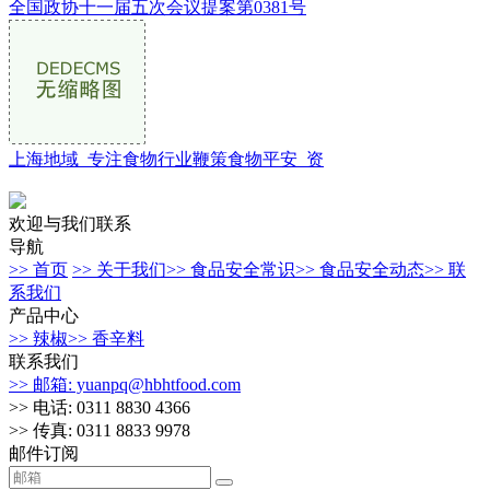
全国政协十一届五次会议提案第0381号
上海地域_专注食物行业鞭策食物平安_资
欢迎与我们联系
导航
>> 首页
>> 关于我们
>> 食品安全常识
>> 食品安全动态
>> 联
系我们
产品中心
>> 辣椒
>> 香辛料
联系我们
>> 邮箱: yuanpq@hbhtfood.com
>> 电话: 0311 8830 4366
>> 传真: 0311 8833 9978
邮件订阅