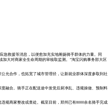
应急救援等消息，以便愈加充实地阐扬骑手群体的力量。同
持续加大对商家全生命周期的审核取监测。”淘宝闪购事务部大区
家公允合作，也拓宽了城市管理径，让新就业群体深度参取到社
深度融合。骑手正在配送途中发觉后厨净乱、违规操做、预制料
违规商家整改或查处。截至目前，郑州已有8000余名骑手完成