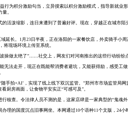
行为积分激励勾当，立异摸索以积分激励模式，指导新就业形态劳
力量。
活泼缩影，连日来遭到了普遍好评。现在，穿越正在城市陌头
域延长。1月23日半夜，正在洛阳的一家餐饮店，外卖骑手小周
能，将现场环境上传至系统。
南这波操做太绝了”……社交上，网友们对河南推出的这些行动纷纷
无法走开，现正在既能帮消费者避坑，又能获得励，感受工做中
。
手拍+AI’，实现了线上线下双沉监管。”郑州市市场监管局网监
查看厨房画面，让食物平安实正“可感可及”。
核查。令法律人员不测的是，这家店肆是一家典型的“鬼魂外
理的国度沉点旧事网坐。本网通过10个语种11个文版，24小