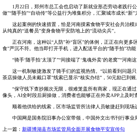
1月22日，郑州市总工会也启动了新就业形态劳动者践行公益
做”“随手拍”“自动传”等公益行为堆集积分，汇聚城市成长“新”
这起案例的快速措置，恰是河南摸索食物平安社会共治模式的
从纯真的“送餐员”变身食物平安防地上的“流动尖兵”。
正在河南，这种以“人防”补“盲区”的体例，正正在向更多区
食”严沉不符。他当即打开手机，进入配送平台的“随手拍”功
“骑手‘随手拍’太顶了”“间接端了‘鬼魂外卖’的老窝”“河
这一机制敏捷激发了骑手们的监视热情。“以前看到问题只能
茶店操做人员未戴口罩”线索已显示“核实办结”，50元励已到账
“保守线下查抄频次无限，很难笼盖所有商家，现正在通过‘随
像头，AI全时段后厨操做，消费者也能够正在外卖APP上及时
顺着他供给的线索，区市场监管所法律人员敏捷赶到现场进行
中国网是国务院旧事办公室带领，中国外文出书刊行事业局办
上一篇：
新疆博湖县市场监管局全面开展食物平安宣传勾