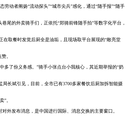
动者阐扬“流动探头”“城市尖兵”感化，通过“随手报”“随手
巷尾的外卖骑手们，正依托“郑骑前锋随手拍”等数字化平台，
正在取餐时发觉后厨全是油垢，且现场取平台展现的“敞亮堂
点赞。
多了份义务感。”骑手小张点台小我核心，其近期举报的“奶
局长斌引见，目前，全市已有3700多家餐饮后厨加拆智能摄
卖”。
时对外发布消息，是中国进行国际、消息交换的主要窗口。