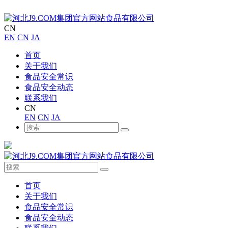
CN
EN
CN
JA
首页
关于我们
食品安全常识
食品安全动态
联系我们
CN
EN
CN
JA
首页
关于我们
食品安全常识
食品安全动态