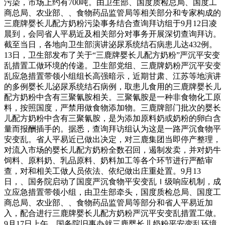
污染，市场上约有700吨。由卫生部、国度质检总局、国度工
商总局、农业部、、食物药品监管局等相关部分和专家构成的
三鹿牌婴长儿配方奶粉污染事务结合查询拜访组于9月12日凌
晨到，会同省人平易近及相关部分对事务开展深切查询拜访。
截至当日，各地向卫生部演讲泌尿系统结石病患儿达432例。
13日，卫生部发布了关于“三鹿牌婴长儿配方奶粉”严沉平安变
乱措置工做环境的传递。卫生部党组、三鹿牌奶粉严沉平安变
乱应急措置带领小组组长高强暗示，近期甘肃、江苏等地演讲
的多例婴长儿泌尿系统结石病例，取患儿食用的三鹿牌婴长儿
配方奶粉中含有三聚氰胺相关。三聚氰胺是一种非食物化工原
料，按照国度，严禁用做食物添加物。三鹿牌部门批次的婴长
儿配方奶粉中含有三聚氰胺，是为添加原料奶或奶粉的卵白含
量而报酬插手的。据悉，查询拜访组认为这是一路严沉食物平
安变乱。省人平易近已做出决定，对三鹿集团当即停产整理，
对流入市场的婴长儿配方奶粉全数召回，遏制发卖，并对奶牛
饲料、原料奶、乳品原料、奶料加工等各个环节进行严酷审
查，对和相关工做人员依法、依纪做出庄重处置。9月13
日，、国务院启动了国度严沉食物平安变乱Ｉ级响应机制，成
立应急措置带领小组，由卫生部牵头，国度质检总局、国度工
商总局、农业部、、食物药品监管局等部分和省人平易近加
入，配合进行三鹿牌婴长儿配方奶粉严沉平安变乱措置工做。
9月17日上午，国务院旧事办就三鹿婴长儿奶粉平安变乱环境