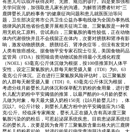
有患儿可以或许获得及时、无效、规范的诊疗。四是要加强相
关学问宣传，加强取患儿家长的沟通。为解答消费者针对“三
鹿牌婴长儿奶粉事务”的健康征询问题和患儿就医医治等问
题，卫生部决定将市公共卫生公益办事电线做为全国办事热线
德律风的其他省份也要开展相关征询工做。三聚氰胺是一种常
用无机化工原料。尝试表白，三聚氰胺的毒性较低，正在动物
体内代谢很快并且不会残留正在体内，次要对膀胱和肾净有影
响，激发动物膀胱炎、膀胱结石、肾净炎症等，但没有发觉对
人类有致癌感化。据食物平安专家石院士引见，美国食物药品
监管局（FDA）按照啮齿类动物试验所得最小无感化程度
（NOEL）63毫克/公斤体沉做为根据，按100倍推算到人体平
安性，设定三聚氰胺的人群每天耐受摄入量（TDI）为0。63
毫克/公斤体沉。正在进行三聚氰胺风险评估时，以三聚氰胺
的人群每天耐受摄入量（TDI）0。63毫克/公斤体沉为根据，
考虑分歧月龄婴长儿的体沉和保举配方奶粉的食用量，进行婴
长儿配方奶粉中平安阈值的推算，以最严酷的0~6月龄的婴长
儿做为对象，每天最大摄入奶粉150克（以6月龄婴儿计），体
沉以7。0公斤计较，则婴长儿配方粉中的平安阈值应为15毫
克/公斤。经临床专家阐发，婴长儿正在摄入含有高浓度三聚
氰胺污染的奶粉后，可惹起泌尿系统疾患。目前患泌尿系统结
石的婴长儿，次要是因为食用了三聚氰胺含量出格大的三鹿牌
婴长儿奶粉惹起的。对进行的风行病学查询拜访成果表白，大