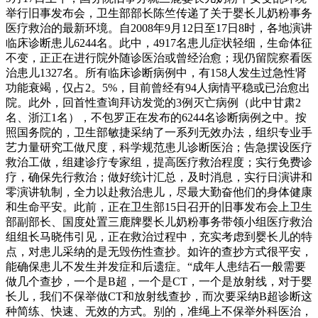
举行旧事发布会，卫生部部长陈竺传递了关于婴长儿奶粉事务
医疗救治的最新环境。自2008年9月12日至17日8时，各地演讲
临床诊断患儿6244名。此中，4917名患儿症状轻细，生命体征
不变，正正在进行院外随诊医治或曾经治愈；现仍留院察看医
治患儿1327名。所有临床诊断病例中，有158人发生过急性肾
功能衰竭，仅占2。5%，目前曾经有94人病情平稳或已治愈出
院。此外，回首性查询拜访发觉的3例灭亡病例（此中甘肃2
名、浙江1名），不包罗正在发布的6244名诊断病例之中。按
照国务院的，卫生部敏捷采纳了一系列无效办法，组织专业手
艺力量研究工做尺度，科学规范患儿诊断医治；告急摆设医疗
救治工做，组建诊疗专家组，提高医疗救治程度；实行免费诊
疗，确保先行救治；做好统计汇总，及时消息，实行日演讲和
零演讲轨制，全力以赴救治患儿，尽最大勤奋他们的身体健康
和生命平安。此前，正在卫生部15日召开的旧事发布会上卫生
部副部长、国度处置三鹿牌婴长儿奶粉事务带领小组医疗救治
组组长马晓伟引见，正在救治过程中，充实考虑到婴长儿的特
点，对患儿采纳的是无毁伤性查抄。如许的查抄方式很平安，
能确保患儿不发生并发症和后遗症。“成年人患结石一般需要
做几个查抄，一个是B超，一个是CT，一个是放射线，对于婴
长儿，我们不保举做CT和放射线查抄，而次要采纳B超诊断这
种简练、快速、无效的方式。别的，准绳上不保举外科医治，