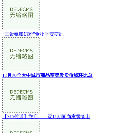
“三聚氰胺奶粉”食物平安变乱
11月70个大中城市商品室第发卖价钱环比总
【315传递】微店——双11期间商家赞扬电