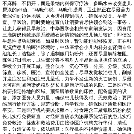
不麻醉、不切开，而是采纳内科保守疗法，多喝水来改变患儿
尿液的pH值。”马晓伟说。马晓伟强调，卫生部正在尽最鼎力
量深切到边远地域，入乡进村搜刮病人，确保早发觉、早筛
查、早医治。同时要通过宣传让消费者尽快领会到这一事务，
让患儿获得及早救治。中华医学会相关专家阐发认为，因食用
三鹿牌奶粉致泌尿系统结石病情较轻的患儿预后较好；即便发
生急性肾功能衰竭，如及时医治，肾功能也能够恢复。正在引
见沉症患儿的医治环境时，中华医学会小儿内科分会肾病专业
组组长丁洁指出，除了遏制服用奶粉外，还要尽量解除梗阻。
陈竺17日暗示，卫生部分将本着对人平易近高度担任的立场，
继续全力开展工做。整合伙本，沉心下移，分层、分级、实现
筛查、诊断、医治、宣传的全笼盖，尽早发觉救治患儿，削减
并发症发生和沉症患儿呈现，力争不发生新的灭亡病例，尽最
大可能削减污染奶粉对婴长儿健康所形成的风险。二是医疗机
构要指定特地的区域、预留脚够数量的床位、配备需要的设
备、添加医务人员力量，确保患儿获得及时、无效救治；要严
酷施行诊疗方案，规范诊断，科学救治，确保医疗质量和医疗
平安。三是医疗机构要以报酬本，对食用含三聚氰胺奶粉的婴
长儿实行免费筛查，对经筛查确诊为泌尿系统结石的患儿实行
免费救治；筛查和救治费用由接诊医疗机构先行垫付，清现
实，分清义务后，依法结算；医疗机构不得拒诊患儿，确保所